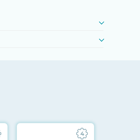
проверкой памяти, процессоров,
 до последних стабильных версий
ареек CMOS и вентиляторов при
ильности всех подсистем
отправляются вам перед отгрузкой
4