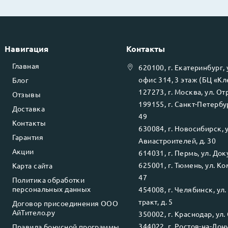
Навигация
Контакты
Главная
620100
, г.
Екатеринбург
,
офис 314, 3 этаж (БЦ «К
Блог
127273
, г.
Москва
, ул.
Отр
Отзывы
199155
, г.
Санкт-Петербу
Доставка
49
Контакты
630084
, г.
Новосибирск
, 
Гарантия
Авиастроителей, д. 30
Акции
614031
, г.
Пермь
, ул.
Доку
625001
, г.
Тюмень
, ул.
Ко
Карта сайта
47
Политика обработки
персональных данных
454008
, г.
Челябинск
, ул
тракт, д. 5
Договор присоединения ООО
АйТитело.ру
350002
, г.
Краснодар
, ул.
344022
, г.
Ростов-на-Дон
Правила бонусной программы