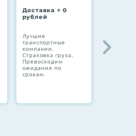
Доставка = 0
Соберем
рублей
вашу за
.
Лучшие
IT-архите
транспортные
штате. С
компании.
10000+
Страховка груза.
конфигур
Превосходим
Знаем, чт
ожидания по
работает.
срокам.