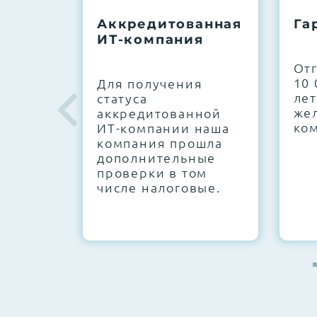
До 5 лет гарантии.
Аккредитованная
Га
ИТ-компания
Next Business Day (NBD)
От
10 
Для получения
лет
статуса
же
аккредитованной
ко
ИТ-компании наша
компания прошла
дополнительные
проверки в том
числе налоговые.