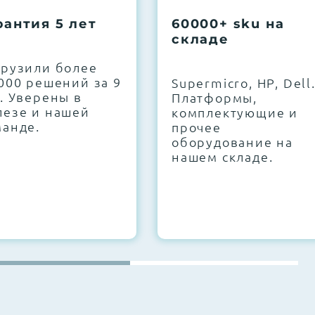
рантия 5 лет
60000+ sku на
складе
грузили более
000 решений за 9
Supermicro, HP, Dell
. Уверены в
Платформы,
лезе и нашей
комплектующие и
манде.
прочее
оборудование на
нашем складе.