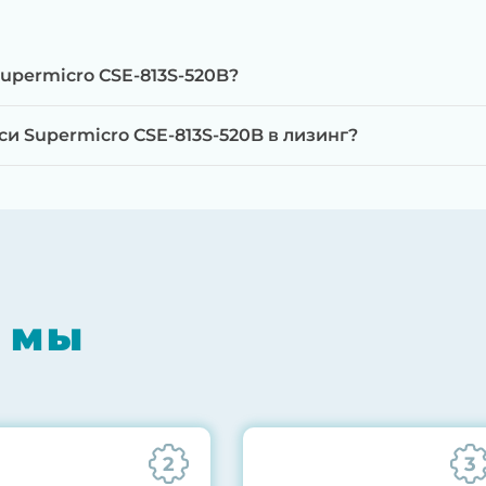
upermicro CSE-813S-520B?
 Supermicro CSE-813S-520B в лизинг?
мпонентов на специализированном оборудовании с 
RAID-контроллеров, iLO/iDRAC и сетевых адаптеров
мпрессором, замена термоинтерфейсов, замена бат
 мы
0% нагрузкой в течение 72 часов для проверки стаб
ннего состояния сервера и результаты всех тестов 
2
3