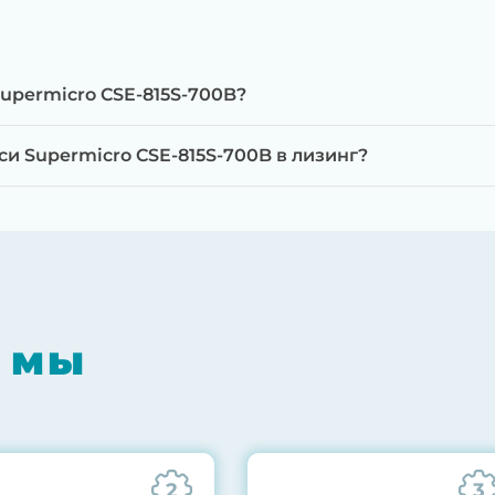
upermicro CSE-815S-700B?
и Supermicro CSE-815S-700B в лизинг?
мпонентов на специализированном оборудовании с 
RAID-контроллеров, iLO/iDRAC и сетевых адаптеров
мпрессором, замена термоинтерфейсов, замена бат
 мы
0% нагрузкой в течение 72 часов для проверки стаб
ннего состояния сервера и результаты всех тестов 
2
3