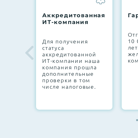
До 5 лет гарантии.
Аккредитованная
Га
ИТ-компания
Next Business Day (NBD)
От
10 
Для получения
лет
статуса
же
аккредитованной
ко
ИТ-компании наша
компания прошла
дополнительные
проверки в том
числе налоговые.