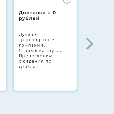
Доставка = 0
Соберем
рублей
вашу за
.
Лучшие
IT-архите
транспортные
штате. С
компании.
10000+
Страховка груза.
конфигур
Превосходим
Знаем, чт
ожидания по
работает.
срокам.