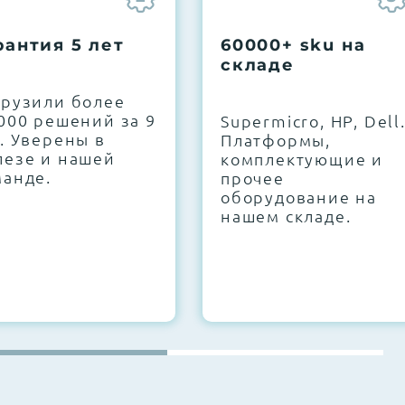
рантия 5 лет
60000+ sku на
складе
грузили более
000 решений за 9
Supermicro, HP, Dell
. Уверены в
Платформы,
лезе и нашей
комплектующие и
манде.
прочее
оборудование на
нашем складе.