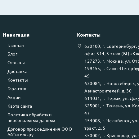
Навигация
Контакты
Главная
620100
, г.
Екатеринбург
,
офис 314, 3 этаж (БЦ «К
Блог
127273
, г.
Москва
, ул.
Отр
Отзывы
199155
, г.
Санкт-Петербу
Доставка
49
Контакты
630084
, г.
Новосибирск
, 
Гарантия
Авиастроителей, д. 30
Акции
614031
, г.
Пермь
, ул.
Доку
625001
, г.
Тюмень
, ул.
Ко
Карта сайта
47
Политика обработки
персональных данных
454008
, г.
Челябинск
, ул
тракт, д. 5
Договор присоединения ООО
АйТитело.ру
350002
, г.
Краснодар
, ул.