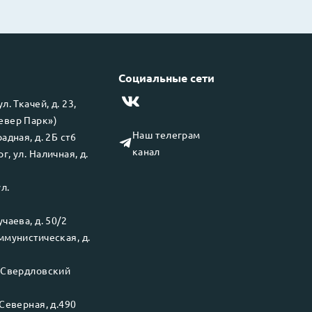
Социальные сети
 ул.
Ткачей, д. 23,
левер Парк»)
Наш телеграм
адная, д. 2Б ст6
канал
рг
, ул.
Наличная, д.
ул.
чаева, д. 50/2
ммунистическая, д.
.
Свердловский
Северная, д.490