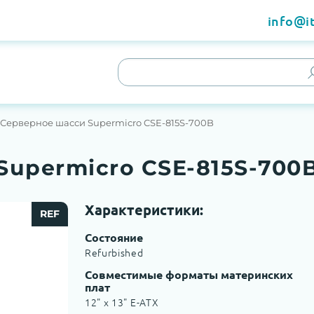
info@it
Серверное шасси Supermicro CSE-815S-700B
Supermicro CSE-815S-700
Характеристики:
REF
Состояние
Refurbished
Совместимые форматы материнских
плат
12" x 13" E-ATX