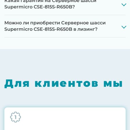
Какая гарантия на Серверное шасси
Supermicro CSE-815S-R650B?
Можно ли приобрести Серверное шасси
Supermicro CSE-815S-R650B в лизинг?
Этап 1:
Полная диагностика всех
компонентов на специализированном
оборудовании с проверкой памяти,
процессоров, материнской платы
Для клиентов мы
Этап 2:
Обновление прошивок BIOS, RAID-
контроллеров, iLO/iDRAC и сетевых
адаптеров до последних стабильных
версий
1
Этап 3:
Бережная чистка от пыли
компрессором, замена