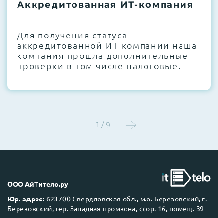
термоинтерфейсов, замена батареек
Аккредитованная ИТ-компания
CMOS и вентиляторов при необходимости
Для получения статуса
Этап 4:
Стресс-тестирование под 100%
аккредитованной ИТ-компании наша
нагрузкой в течение 72 часов для
компания прошла дополнительные
проверки стабильности всех подсистем
проверки в том числе налоговые.
Этап 5:
Детальный фотоотчет внутреннего
состояния сервера и результаты всех
тестов отправляются вам перед отгрузкой
1 / 9
До 5 лет гарантии.
ООО АйТитело.ру
Юр. адрес:
623700 Свердловская обл., м.о. Березовский, г.
Березовский, тер. Западная промзона, ссор. 16, помещ. 39
Next Business Day (NBD)