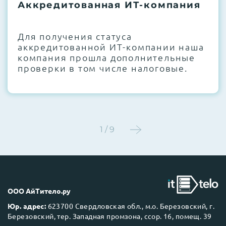
термоинтерфейсов, замена батареек
Аккредитованная ИТ-компания
CMOS и вентиляторов при необходимости
Для получения статуса
Этап 4:
Стресс-тестирование под 100%
аккредитованной ИТ-компании наша
нагрузкой в течение 72 часов для
компания прошла дополнительные
проверки стабильности всех подсистем
проверки в том числе налоговые.
Этап 5:
Детальный фотоотчет внутреннего
состояния сервера и результаты всех
тестов отправляются вам перед отгрузкой
1 / 9
До 5 лет гарантии.
ООО АйТитело.ру
Юр. адрес:
623700 Свердловская обл., м.о. Березовский, г.
Березовский, тер. Западная промзона, ссор. 16, помещ. 39
Next Business Day (NBD)