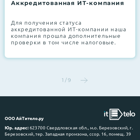
термоинтерфейсов, замена батареек
Аккредитованная ИТ-компания
CMOS и вентиляторов при необходимости
Для получения статуса
Этап 4:
Стресс-тестирование под 100%
аккредитованной ИТ-компании наша
нагрузкой в течение 72 часов для
компания прошла дополнительные
проверки стабильности всех подсистем
проверки в том числе налоговые.
Этап 5:
Детальный фотоотчет внутреннего
состояния сервера и результаты всех
тестов отправляются вам перед отгрузкой
1 / 9
До 5 лет гарантии.
ООО АйТитело.ру
Юр. адрес:
623700 Свердловская обл., м.о. Березовский, г.
Березовский, тер. Западная промзона, ссор. 16, помещ. 39
Next Business Day (NBD)