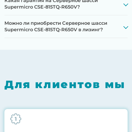
Какая гарантия на Серверное шасси
Supermicro CSE-815TQ-R650V?
Можно ли приобрести Серверное шасси
Supermicro CSE-815TQ-R650V в лизинг?
Этап 1:
Полная диагностика всех
компонентов на специализированном
оборудовании с проверкой памяти,
процессоров, материнской платы
Для клиентов мы
Этап 2:
Обновление прошивок BIOS, RAID-
контроллеров, iLO/iDRAC и сетевых
адаптеров до последних стабильных
версий
1
Этап 3:
Бережная чистка от пыли
компрессором, замена