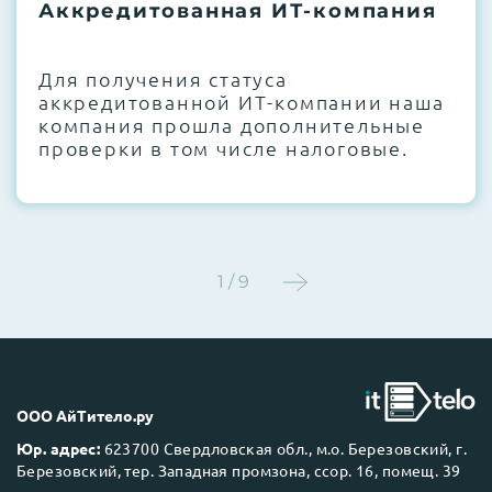
термоинтерфейсов, замена батареек
Аккредитованная ИТ-компания
CMOS и вентиляторов при необходимости
Для получения статуса
Этап 4:
Стресс-тестирование под 100%
аккредитованной ИТ-компании наша
нагрузкой в течение 72 часов для
компания прошла дополнительные
проверки стабильности всех подсистем
проверки в том числе налоговые.
Этап 5:
Детальный фотоотчет внутреннего
состояния сервера и результаты всех
тестов отправляются вам перед отгрузкой
1 / 9
До 5 лет гарантии.
ООО АйТитело.ру
Юр. адрес:
623700 Свердловская обл., м.о. Березовский, г.
Березовский, тер. Западная промзона, ссор. 16, помещ. 39
Next Business Day (NBD)