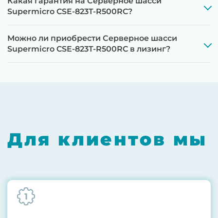
Какая гарантия на Серверное шасси
Supermicro CSE-823T-R500RC?
Можно ли приобрести Серверное шасси
Supermicro CSE-823T-R500RC в лизинг?
Этап 1:
Полная диагностика всех
компонентов на специализированном
оборудовании с проверкой памяти,
процессоров, материнской платы
Для клиентов мы
Этап 2:
Обновление прошивок BIOS, RAID-
контроллеров, iLO/iDRAC и сетевых
адаптеров до последних стабильных
версий
1
Этап 3:
Бережная чистка от пыли
компрессором, замена