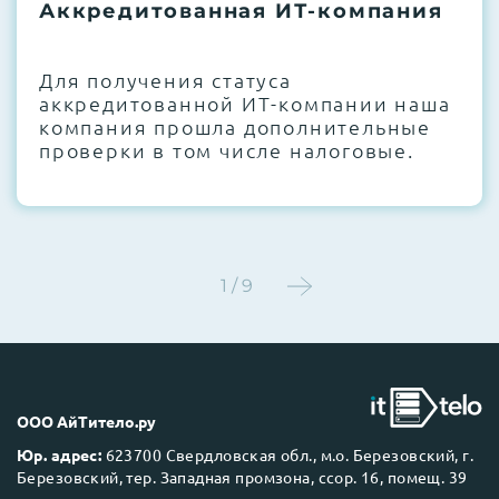
термоинтерфейсов, замена батареек
Аккредитованная ИТ-компания
CMOS и вентиляторов при необходимости
Для получения статуса
Этап 4:
Стресс-тестирование под 100%
аккредитованной ИТ-компании наша
нагрузкой в течение 72 часов для
компания прошла дополнительные
проверки стабильности всех подсистем
проверки в том числе налоговые.
Этап 5:
Детальный фотоотчет внутреннего
состояния сервера и результаты всех
тестов отправляются вам перед отгрузкой
1 / 9
До 5 лет гарантии.
ООО АйТитело.ру
Юр. адрес:
623700 Свердловская обл., м.о. Березовский, г.
Березовский, тер. Западная промзона, ссор. 16, помещ. 39
Next Business Day (NBD)