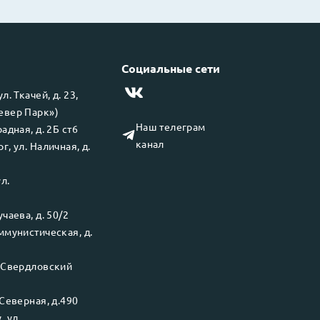
Социальные сети
 ул.
Ткачей, д. 23,
левер Парк»)
Наш телеграм
адная, д. 2Б ст6
канал
рг
, ул.
Наличная, д.
ул.
чаева, д. 50/2
ммунистическая, д.
.
Свердловский
Северная, д.490
у
, ул.