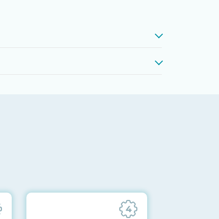
проверкой памяти, процессоров,
 до последних стабильных версий
ареек CMOS и вентиляторов при
ильности всех подсистем
отправляются вам перед отгрузкой
4