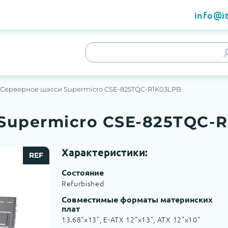
info@it
Серверное шасси Supermicro CSE-825TQC-R1K03LPB
Supermicro CSE-825TQC-
Характеристики:
REF
Состояние
Refurbished
Совместимые форматы материнских
плат
13.68"x13", E-ATX 12"x13", ATX 12"x10"