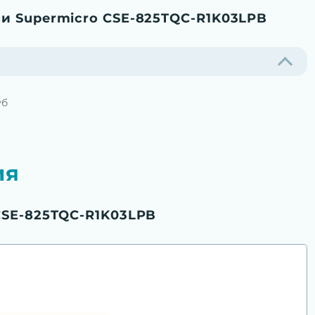
и Supermicro CSE-825TQC-R1K03LPB
уб
ия
CSE-825TQC-R1K03LPB