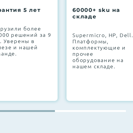
рантия 5 лет
60000+ sku на
складе
грузили более
000 решений за 9
Supermicro, HP, Dell
. Уверены в
Платформы,
лезе и нашей
комплектующие и
манде.
прочее
оборудование на
нашем складе.