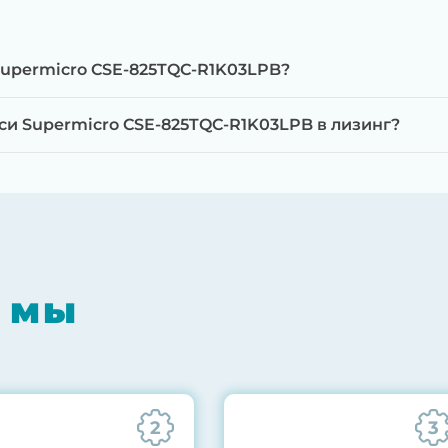
Supermicro CSE-825TQC-R1K03LPB?
и Supermicro CSE-825TQC-R1K03LPB в лизинг?
мпонентов на специализированном оборудовании с 
RAID-контроллеров, iLO/iDRAC и сетевых адаптеров
мпрессором, замена термоинтерфейсов, замена бат
 мы
0% нагрузкой в течение 72 часов для проверки стаб
ннего состояния сервера и результаты всех тестов 
2
3