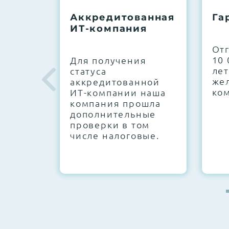
До 5 лет гарантии.
Аккредитованная
Га
ИТ-компания
Next Business Day (NBD)
От
10 
Для получения
лет
статуса
же
аккредитованной
ко
ИТ-компании наша
компания прошла
дополнительные
проверки в том
числе налоговые.