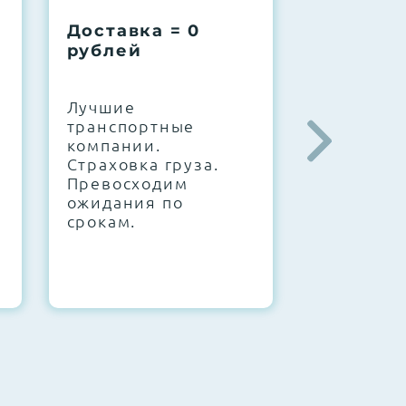
Доставка = 0
Соберем
рублей
вашу за
.
Лучшие
IT-архите
транспортные
штате. С
компании.
10000+
Страховка груза.
конфигур
Превосходим
Знаем, чт
ожидания по
работает.
срокам.