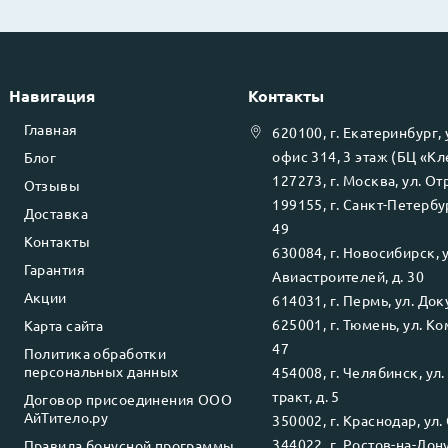
Навигация
Контакты
Главная
620100
, г.
Екатеринбург
,
офис 314, 3 этаж (БЦ «К
Блог
127273
, г.
Москва
, ул.
Отр
Отзывы
199155
, г.
Санкт-Петербу
Доставка
49
Контакты
630084
, г.
Новосибирск
, 
Гарантия
Авиастроителей, д. 30
Акции
614031
, г.
Пермь
, ул.
Доку
625001
, г.
Тюмень
, ул.
Ко
Карта сайта
47
Политика обработки
персональных данных
454008
, г.
Челябинск
, ул
тракт, д. 5
Договор присоединения ООО
АйТитело.ру
350002
, г.
Краснодар
, ул.
344022
, г.
Ростов-на-Дон
Правила бонусной программы