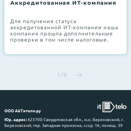
термоинтерфейсов, замена батареек
Аккредитованная ИТ-компания
CMOS и вентиляторов при необходимости
Для получения статуса
Этап 4:
Стресс-тестирование под 100%
аккредитованной ИТ-компании наша
нагрузкой в течение 72 часов для
компания прошла дополнительные
проверки стабильности всех подсистем
проверки в том числе налоговые.
Этап 5:
Детальный фотоотчет внутреннего
состояния сервера и результаты всех
тестов отправляются вам перед отгрузкой
1 / 9
До 5 лет гарантии.
ООО АйТитело.ру
Юр. адрес:
623700 Свердловская обл., м.о. Березовский, г.
Березовский, тер. Западная промзона, ссор. 16, помещ. 39
Next Business Day (NBD)