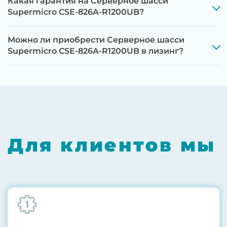
Какая гарантия на Серверное шасси
Supermicro CSE-826A-R1200UB?
Можно ли приобрести Серверное шасси
Supermicro CSE-826A-R1200UB в лизинг?
Этап 1:
Полная диагностика всех
компонентов на специализированном
оборудовании с проверкой памяти,
процессоров, материнской платы
Для клиентов мы
Этап 2:
Обновление прошивок BIOS, RAID-
контроллеров, iLO/iDRAC и сетевых
адаптеров до последних стабильных
версий
1
Этап 3:
Бережная чистка от пыли
компрессором, замена