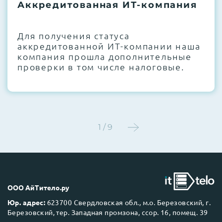
термоинтерфейсов, замена батареек
Аккредитованная ИТ-компания
CMOS и вентиляторов при необходимости
Для получения статуса
Этап 4:
Стресс-тестирование под 100%
аккредитованной ИТ-компании наша
нагрузкой в течение 72 часов для
компания прошла дополнительные
проверки стабильности всех подсистем
проверки в том числе налоговые.
Этап 5:
Детальный фотоотчет внутреннего
состояния сервера и результаты всех
тестов отправляются вам перед отгрузкой
1 / 9
До 5 лет гарантии.
ООО АйТитело.ру
Юр. адрес:
623700 Свердловская обл., м.о. Березовский, г.
Березовский, тер. Западная промзона, ссор. 16, помещ. 39
Next Business Day (NBD)