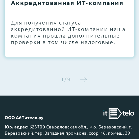
термоинтерфейсов, замена батареек
Аккредитованная ИТ-компания
CMOS и вентиляторов при необходимости
Для получения статуса
Этап 4:
Стресс-тестирование под 100%
аккредитованной ИТ-компании наша
нагрузкой в течение 72 часов для
компания прошла дополнительные
проверки стабильности всех подсистем
проверки в том числе налоговые.
Этап 5:
Детальный фотоотчет внутреннего
состояния сервера и результаты всех
тестов отправляются вам перед отгрузкой
1 / 9
До 5 лет гарантии.
ООО АйТитело.ру
Юр. адрес:
623700 Свердловская обл., м.о. Березовский, г.
Березовский, тер. Западная промзона, ссор. 16, помещ. 39
Next Business Day (NBD)