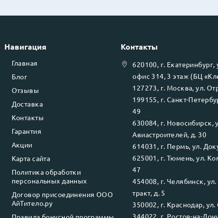
Навигация
Контакты
Главная
620100
, г.
Екатеринбург
,
офис 314, 3 этаж (БЦ «К
Блог
127273
, г.
Москва
, ул.
Отр
Отзывы
199155
, г.
Санкт-Петербу
Доставка
49
Контакты
630084
, г.
Новосибирск
, 
Гарантия
Авиастроителей, д. 30
Акции
614031
, г.
Пермь
, ул.
Доку
625001
, г.
Тюмень
, ул.
Ко
Карта сайта
47
Политика обработки
персональных данных
454008
, г.
Челябинск
, ул
тракт, д. 5
Договор присоединения ООО
АйТитело.ру
350002
, г.
Краснодар
, ул.
344022
, г.
Ростов-на-Дон
Правила бонусной программы