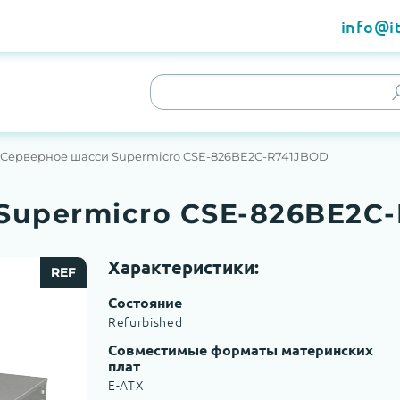
info@it
Серверное шасси Supermicro CSE-826BE2C-R741JBOD
Supermicro CSE-826BE2C
Характеристики:
REF
Состояние
Refurbished
Совместимые форматы материнских
плат
E-ATX