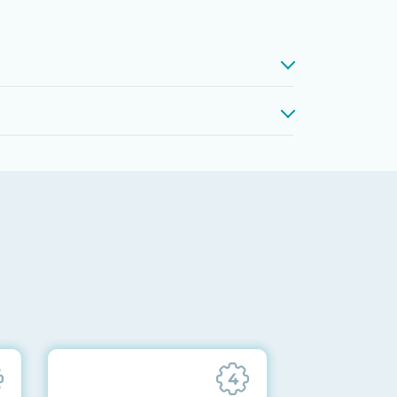
проверкой памяти, процессоров,
 до последних стабильных версий
ареек CMOS и вентиляторов при
ильности всех подсистем
отправляются вам перед отгрузкой
4