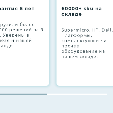
рантия 5 лет
60000+ sku на
складе
грузили более
000 решений за 9
Supermicro, HP, Dell
. Уверены в
Платформы,
лезе и нашей
комплектующие и
манде.
прочее
оборудование на
нашем складе.