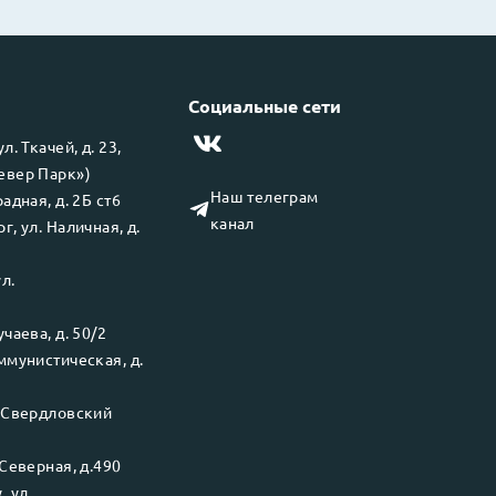
Социальные сети
 ул.
Ткачей, д. 23,
левер Парк»)
Наш телеграм
адная, д. 2Б ст6
канал
рг
, ул.
Наличная, д.
ул.
чаева, д. 50/2
ммунистическая, д.
.
Свердловский
Северная, д.490
у
, ул.