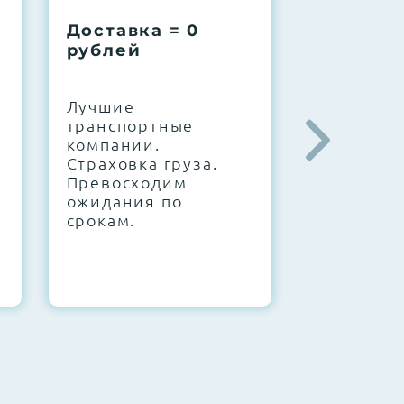
Доставка = 0
Соберем
рублей
вашу за
.
Лучшие
IT-архите
транспортные
штате. С
компании.
10000+
Страховка груза.
конфигур
Превосходим
Знаем, чт
ожидания по
работает.
срокам.