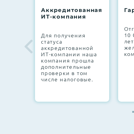
До 5 лет гарантии.
Аккредитованная
Га
ИТ-компания
Next Business Day (NBD)
От
10 
Для получения
лет
статуса
же
аккредитованной
ко
ИТ-компании наша
компания прошла
дополнительные
проверки в том
числе налоговые.