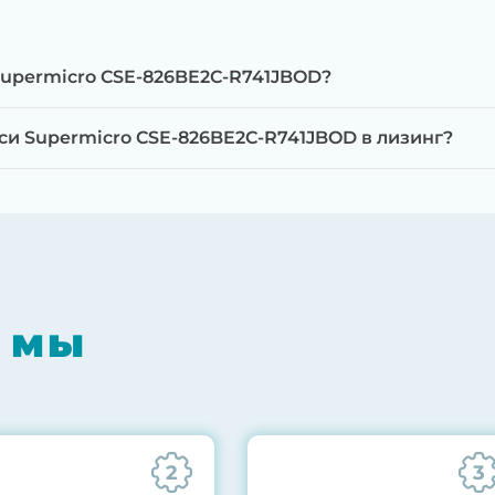
Supermicro CSE-826BE2C-R741JBOD?
и Supermicro CSE-826BE2C-R741JBOD в лизинг?
мпонентов на специализированном оборудовании с 
RAID-контроллеров, iLO/iDRAC и сетевых адаптеров
мпрессором, замена термоинтерфейсов, замена бат
 мы
0% нагрузкой в течение 72 часов для проверки стаб
ннего состояния сервера и результаты всех тестов 
2
3