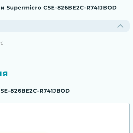
и Supermicro CSE-826BE2C-R741JBOD
уб
ия
CSE-826BE2C-R741JBOD