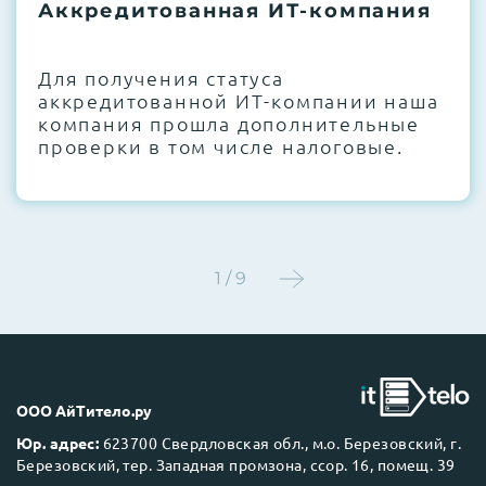
термоинтерфейсов, замена батареек
Аккредитованная ИТ-компания
CMOS и вентиляторов при необходимости
Для получения статуса
Этап 4:
Стресс-тестирование под 100%
аккредитованной ИТ-компании наша
нагрузкой в течение 72 часов для
компания прошла дополнительные
проверки стабильности всех подсистем
проверки в том числе налоговые.
Этап 5:
Детальный фотоотчет внутреннего
состояния сервера и результаты всех
тестов отправляются вам перед отгрузкой
1 / 9
До 5 лет гарантии.
ООО АйТитело.ру
Юр. адрес:
623700 Свердловская обл., м.о. Березовский, г.
Березовский, тер. Западная промзона, ссор. 16, помещ. 39
Next Business Day (NBD)