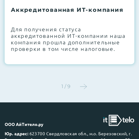
термоинтерфейсов, замена батареек
Аккредитованная ИТ-компания
CMOS и вентиляторов при необходимости
Этап 4:
Стресс-тестирование под 100%
Для получения статуса
нагрузкой в течение 72 часов для
аккредитованной ИТ-компании наша
проверки стабильности всех подсистем
компания прошла дополнительные
проверки в том числе налоговые.
Этап 5:
Детальный фотоотчет внутреннего
состояния сервера и результаты всех
тестов отправляются вам перед отгрузкой
1 / 9
До 5 лет гарантии.
ООО АйТитело.ру
Юр. адрес:
623700 Свердловская обл., м.о. Березовский, г.
Next Business Day (NBD)