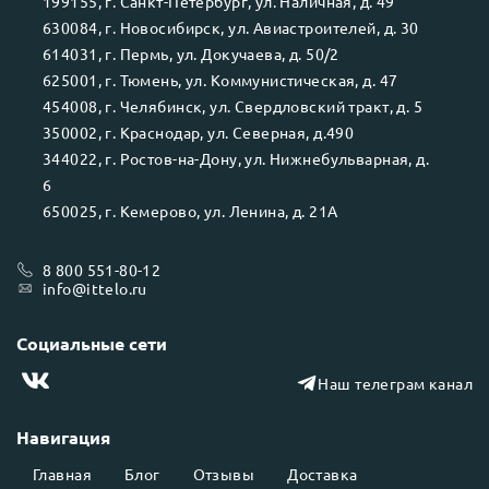
199155
, г.
Санкт-Петербург
, ул.
Наличная, д. 49
630084
, г.
Новосибирск
, ул.
Авиастроителей, д. 30
614031
, г.
Пермь
, ул.
Докучаева, д. 50/2
625001
, г.
Тюмень
, ул.
Коммунистическая, д. 47
454008
, г.
Челябинск
, ул.
Свердловский тракт, д. 5
350002
, г.
Краснодар
, ул.
Северная, д.490
344022
, г.
Ростов-на-Дону
, ул.
Нижнебульварная, д.
6
650025
, г.
Кемерово
, ул.
Ленина, д. 21А
8 800 551-80-12
info@ittelo.ru
Социальные сети
Наш телеграм канал
Навигация
Главная
Блог
Отзывы
Доставка