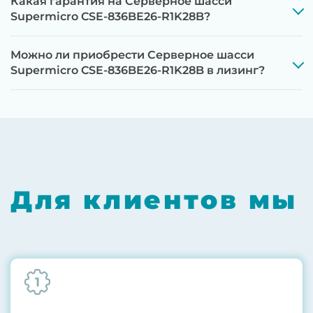
Какая гарантия на Серверное шасси
Supermicro CSE-836BE26-R1K28B?
Можно ли приобрести Серверное шасси
Supermicro CSE-836BE26-R1K28B в лизинг?
Этап 1:
Полная диагностика всех
компонентов на специализированном
оборудовании с проверкой памяти,
процессоров, материнской платы
Для клиентов мы
Этап 2:
Обновление прошивок BIOS, RAID-
контроллеров, iLO/iDRAC и сетевых
адаптеров до последних стабильных
версий
1
Этап 3:
Бережная чистка от пыли
компрессором, замена