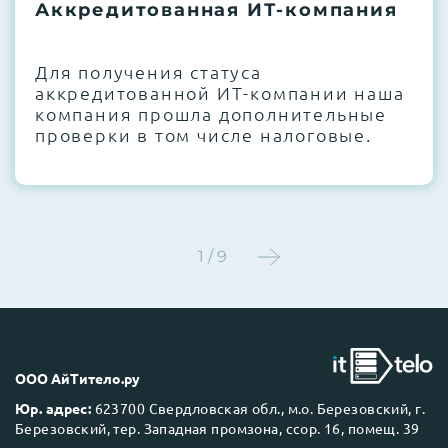
термоинтерфейсов, замена батареек
Аккредитованная ИТ-компания
CMOS и вентиляторов при необходимости
Для получения статуса
Этап 4:
Стресс-тестирование под 100%
аккредитованной ИТ-компании наша
нагрузкой в течение 72 часов для
компания прошла дополнительные
проверки стабильности всех подсистем
проверки в том числе налоговые.
Этап 5:
Детальный фотоотчет внутреннего
состояния сервера и результаты всех
тестов отправляются вам перед отгрузкой
1 / 9
До 5 лет гарантии.
ООО АйТитело.ру
Юр. адрес:
623700 Свердловская обл., м.о. Березовский, г.
Березовский, тер. Западная промзона, ссор. 16, помещ. 39
Next Business Day (NBD)