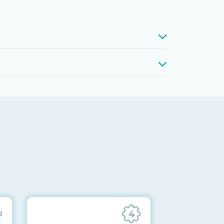
проверкой памяти, процессоров,
 до последних стабильных версий
ареек CMOS и вентиляторов при
ильности всех подсистем
отправляются вам перед отгрузкой
4