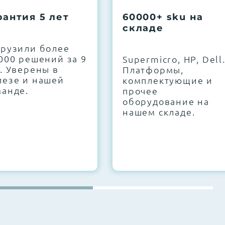
рантия 5 лет
60000+ sku на
складе
грузили более
000 решений за 9
Supermicro, HP, Dell
. Уверены в
Платформы,
лезе и нашей
комплектующие и
манде.
прочее
оборудование на
нашем складе.