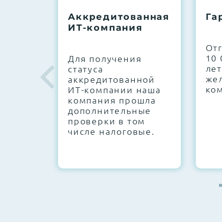
До 5 лет гарантии.
Аккредитованная
Га
ИТ-компания
Next Business Day (NBD)
От
10 
Для получения
лет
статуса
же
аккредитованной
ко
ИТ-компании наша
компания прошла
дополнительные
проверки в том
числе налоговые.