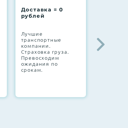
Доставка = 0
Соберем
рублей
вашу за
.
Лучшие
IT-архите
транспортные
штате. С
компании.
10000+
Страховка груза.
конфигур
Превосходим
Знаем, чт
ожидания по
работает.
срокам.