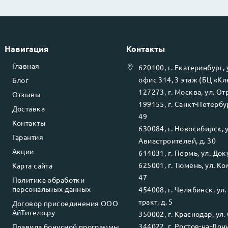
Навигация
Контакты
Главная
620100
, г.
Екатеринбург
,
офис 314, 3 этаж (БЦ «К
Блог
127273
, г.
Москва
, ул.
Отр
Отзывы
199155
, г.
Санкт-Петербу
Доставка
49
Контакты
630084
, г.
Новосибирск
, 
Гарантия
Авиастроителей, д. 30
Акции
614031
, г.
Пермь
, ул.
Доку
625001
, г.
Тюмень
, ул.
Ко
Карта сайта
47
Политика обработки
персональных данных
454008
, г.
Челябинск
, ул
тракт, д. 5
Договор присоединения ООО
АйТитело.ру
350002
, г.
Краснодар
, ул.
344022
, г.
Ростов-на-Дон
Правила бонусной программы