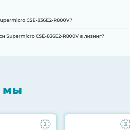
Supermicro CSE-836E2-R800V?
и Supermicro CSE-836E2-R800V в лизинг?
мпонентов на специализированном оборудовании с 
RAID-контроллеров, iLO/iDRAC и сетевых адаптеров
мпрессором, замена термоинтерфейсов, замена бат
 мы
0% нагрузкой в течение 72 часов для проверки стаб
ннего состояния сервера и результаты всех тестов 
2
3