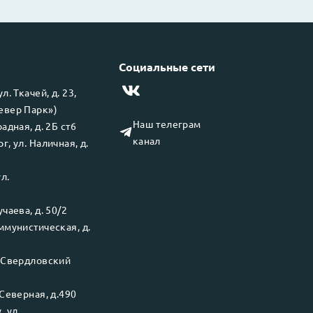
Социальные сети
 ул.
Ткачей, д. 23,
левер Парк»)
Наш телеграм
адная, д. 2Б ст6
канал
рг
, ул.
Наличная, д.
ул.
чаева, д. 50/2
ммунистическая, д.
.
Свердловский
Северная, д.490
у
, ул.