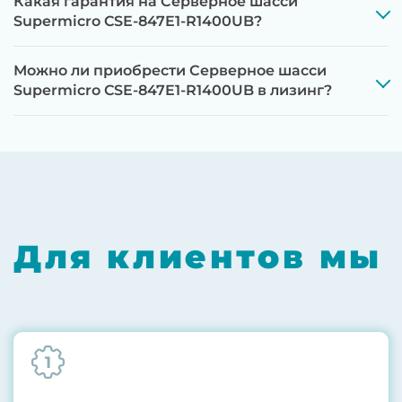
Какая гарантия на Серверное шасси
Supermicro CSE-847E1-R1400UB?
Можно ли приобрести Серверное шасси
Supermicro CSE-847E1-R1400UB в лизинг?
Этап 1:
Полная диагностика всех
компонентов на специализированном
оборудовании с проверкой памяти,
процессоров, материнской платы
Для клиентов мы
Этап 2:
Обновление прошивок BIOS, RAID-
контроллеров, iLO/iDRAC и сетевых
адаптеров до последних стабильных
версий
1
Этап 3:
Бережная чистка от пыли
компрессором, замена