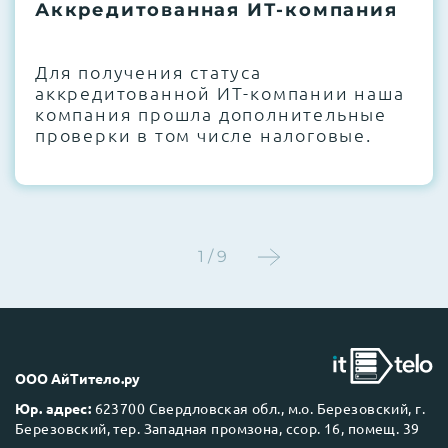
термоинтерфейсов, замена батареек
Аккредитованная ИТ-компания
CMOS и вентиляторов при необходимости
Для получения статуса
Этап 4:
Стресс-тестирование под 100%
аккредитованной ИТ-компании наша
нагрузкой в течение 72 часов для
компания прошла дополнительные
проверки стабильности всех подсистем
проверки в том числе налоговые.
Этап 5:
Детальный фотоотчет внутреннего
состояния сервера и результаты всех
тестов отправляются вам перед отгрузкой
1 / 9
До 5 лет гарантии.
ООО АйТитело.ру
Юр. адрес:
623700 Свердловская обл., м.о. Березовский, г.
Березовский, тер. Западная промзона, ссор. 16, помещ. 39
Next Business Day (NBD)