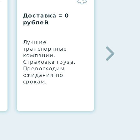
Доставка = 0
Соберем
рублей
вашу за
.
Лучшие
IT-архите
транспортные
штате. С
компании.
10000+
Страховка груза.
конфигур
Превосходим
Знаем, чт
ожидания по
работает.
срокам.