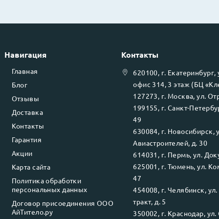
Навигация
Контакты
Главная
620100
, г.
Екатеринбург
,
офис 314, 3 этаж (БЦ «К
Блог
127273
, г.
Москва
, ул.
Отр
Отзывы
199155
, г.
Санкт-Петербу
Доставка
49
Контакты
630084
, г.
Новосибирск
, 
Гарантия
Авиастроителей, д. 30
Акции
614031
, г.
Пермь
, ул.
Доку
625001
, г.
Тюмень
, ул.
Ко
Карта сайта
47
Политика обработки
персональных данных
454008
, г.
Челябинск
, ул
тракт, д. 5
Договор присоединения ООО
АйТитело.ру
350002
, г.
Краснодар
, ул.