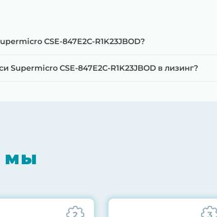
Supermicro CSE-847E2C-R1K23JBOD?
и Supermicro CSE-847E2C-R1K23JBOD в лизинг?
мпонентов на специализированном оборудовании с 
RAID-контроллеров, iLO/iDRAC и сетевых адаптеров
мпрессором, замена термоинтерфейсов, замена бат
 мы
0% нагрузкой в течение 72 часов для проверки стаб
ннего состояния сервера и результаты всех тестов 
2
3