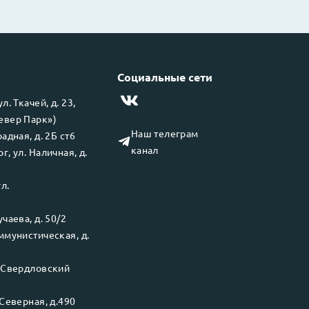
Социальные сети
 ул.
Ткачей, д. 23,
левер Парк»)
Наш телеграм
адная, д. 2Б ст6
канал
рг
, ул.
Наличная, д.
ул.
чаева, д. 50/2
ммунистическая, д.
.
Свердловский
Северная, д.490