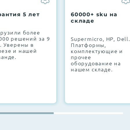
рантия 5 лет
60000+ sku на
складе
грузили более
000 решений за 9
Supermicro, HP, Dell
. Уверены в
Платформы,
лезе и нашей
комплектующие и
манде.
прочее
оборудование на
нашем складе.