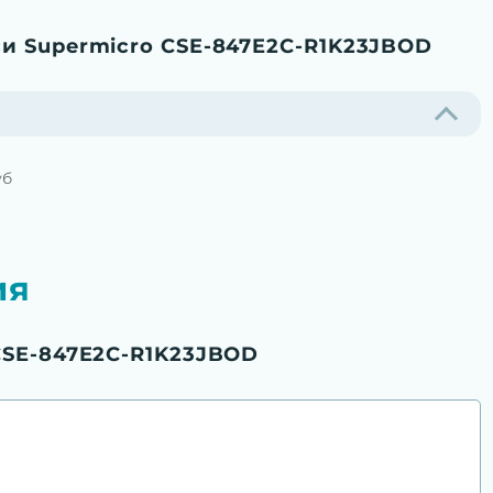
и Supermicro CSE-847E2C-R1K23JBOD
уб
ия
CSE-847E2C-R1K23JBOD