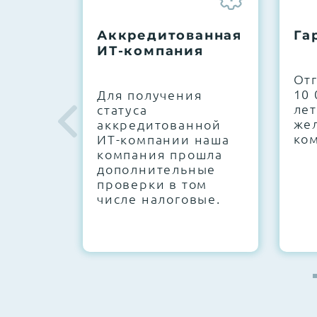
До 5 лет гарантии.
Аккредитованная
Га
ИТ-компания
Next Business Day (NBD)
От
10 
Для получения
лет
статуса
же
аккредитованной
ко
ИТ-компании наша
компания прошла
дополнительные
проверки в том
числе налоговые.