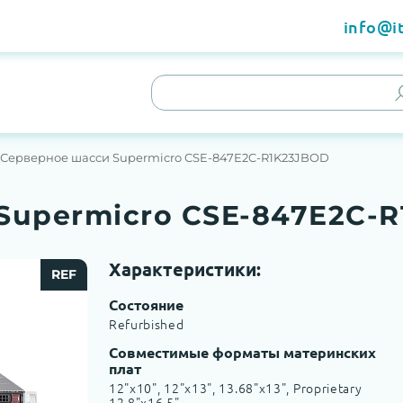
info@it
Серверное шасси Supermicro CSE-847E2C-R1K23JBOD
Supermicro CSE-847E2C-
Характеристики:
REF
Состояние
Refurbished
Совместимые форматы материнских
плат
12"x10", 12"x13", 13.68"x13", Proprietary
12.8"x16.5"