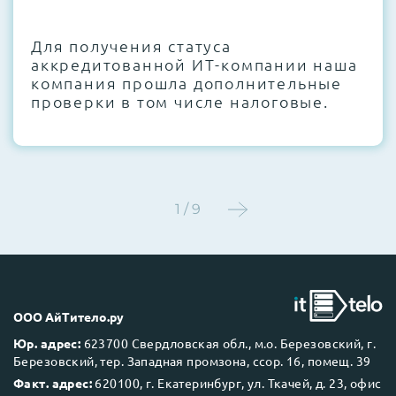
CMOS и вентиляторов при необходимости
Для получения статуса
Этап 4:
Стресс-тестирование под 100%
аккредитованной ИТ-компании наша
нагрузкой в течение 72 часов для
компания прошла дополнительные
проверки стабильности всех подсистем
проверки в том числе налоговые.
Этап 5:
Детальный фотоотчет внутреннего
состояния сервера и результаты всех
тестов отправляются вам перед отгрузкой
1 / 9
До 5 лет гарантии.
ООО АйТитело.ру
Юр. адрес:
623700 Свердловская обл., м.о. Березовский, г.
Березовский, тер. Западная промзона, ссор. 16, помещ. 39
Next Business Day (NBD)
Факт. адрес:
620100, г. Екатеринбург, ул. Ткачей, д. 23, офис