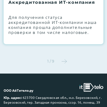
термоинтерфейсов, замена батареек
Аккредитованная ИТ-компания
CMOS и вентиляторов при необходимости
Для получения статуса
Этап 4:
Стресс-тестирование под 100%
аккредитованной ИТ-компании наша
нагрузкой в течение 72 часов для
компания прошла дополнительные
проверки стабильности всех подсистем
проверки в том числе налоговые.
Этап 5:
Детальный фотоотчет внутреннего
состояния сервера и результаты всех
тестов отправляются вам перед отгрузкой
1 / 9
До 5 лет гарантии.
ООО АйТитело.ру
Юр. адрес:
623700 Свердловская обл., м.о. Березовский, г.
Березовский, тер. Западная промзона, ссор. 16, помещ. 39
Next Business Day (NBD)