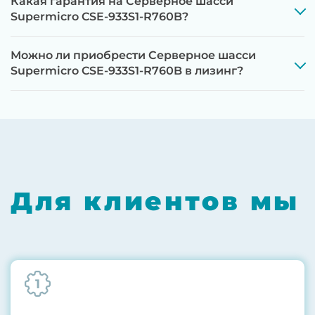
Какая гарантия на Серверное шасси
Supermicro CSE-933S1-R760B?
Можно ли приобрести Серверное шасси
Supermicro CSE-933S1-R760B в лизинг?
Этап 1:
Полная диагностика всех
компонентов на специализированном
оборудовании с проверкой памяти,
процессоров, материнской платы
Для клиентов мы
Этап 2:
Обновление прошивок BIOS, RAID-
контроллеров, iLO/iDRAC и сетевых
адаптеров до последних стабильных
версий
1
Этап 3:
Бережная чистка от пыли
компрессором, замена