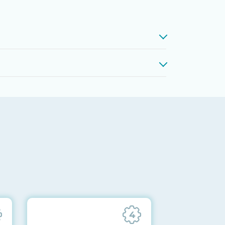
проверкой памяти, процессоров,
 до последних стабильных версий
ареек CMOS и вентиляторов при
ильности всех подсистем
отправляются вам перед отгрузкой
4