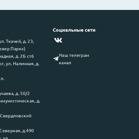
Социальные сети
 ул.
Ткачей, д. 23,
левер Парк»)
Наш телеграм
адная, д. 2Б ст6
канал
рг
, ул.
Наличная, д.
ул.
чаева, д. 50/2
ммунистическая, д.
.
Свердловский
Северная, д.490
у
, ул.