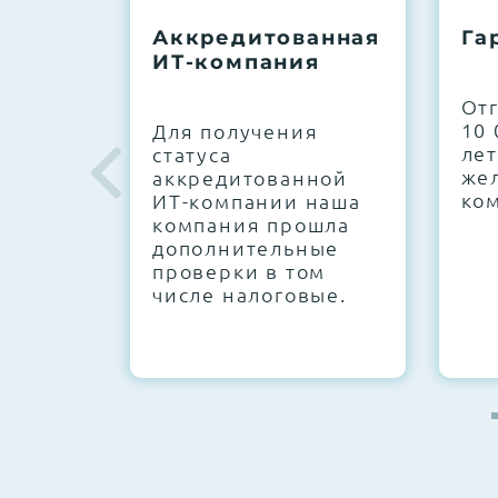
До 5 лет гарантии.
Аккредитованная
Га
ИТ-компания
Next Business Day (NBD)
От
10 
Для получения
лет
статуса
же
аккредитованной
ко
ИТ-компании наша
компания прошла
дополнительные
проверки в том
числе налоговые.