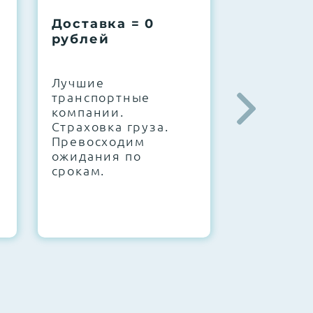
Доставка = 0
Соберем
рублей
вашу за
.
Лучшие
IT-архите
транспортные
штате. С
компании.
10000+
Страховка груза.
конфигур
Превосходим
Знаем, чт
ожидания по
работает.
срокам.