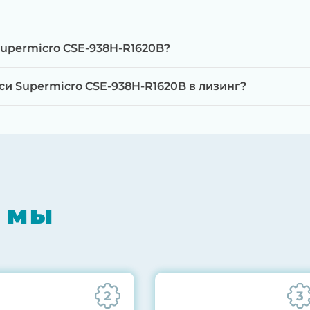
Supermicro CSE-938H-R1620B?
и Supermicro CSE-938H-R1620B в лизинг?
мпонентов на специализированном оборудовании с 
RAID-контроллеров, iLO/iDRAC и сетевых адаптеров
мпрессором, замена термоинтерфейсов, замена бат
 мы
0% нагрузкой в течение 72 часов для проверки стаб
ннего состояния сервера и результаты всех тестов 
2
3