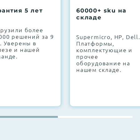
рантия 5 лет
60000+ sku на
складе
грузили более
000 решений за 9
Supermicro, HP, Dell
. Уверены в
Платформы,
лезе и нашей
комплектующие и
манде.
прочее
оборудование на
нашем складе.