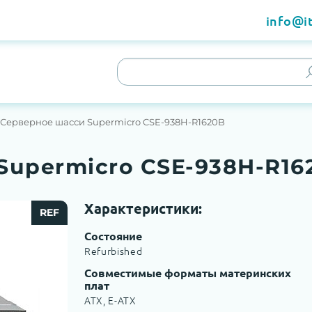
info@it
Серверное шасси Supermicro CSE-938H-R1620B
Supermicro CSE-938H-R16
Характеристики:
REF
Состояние
Refurbished
Совместимые форматы материнских
плат
ATX, E-ATX