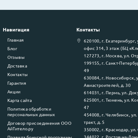
Навигация
Контакты
Главная
620100
, г.
Екатеринбург
,
офис 314, 3 этаж (БЦ «К
Блог
127273
, г.
Москва
, ул.
Отр
Отзывы
199155
, г.
Санкт-Петербу
Доставка
49
Контакты
630084
, г.
Новосибирск
, 
Гарантия
Авиастроителей, д. 30
Акции
614031
, г.
Пермь
, ул.
Доку
625001
, г.
Тюмень
, ул.
Ко
Карта сайта
47
Политика обработки
персональных данных
454008
, г.
Челябинск
, ул
тракт, д. 5
Договор присоединения ООО
АйТитело.ру
350002
, г.
Краснодар
, ул.
344022
, г.
Ростов-на-Дон
Правила бонусной программы