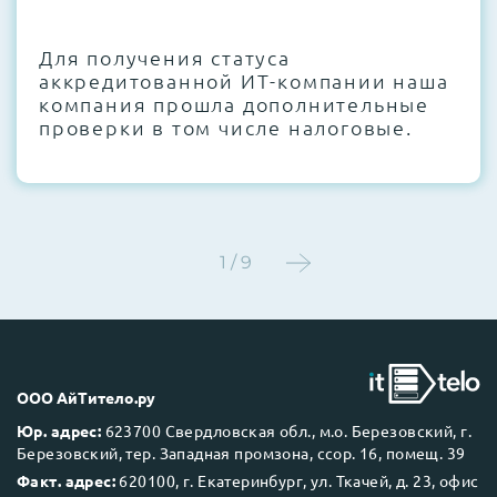
CMOS и вентиляторов при необходимости
Для получения статуса
Этап 4:
Стресс-тестирование под 100%
аккредитованной ИТ-компании наша
нагрузкой в течение 72 часов для
компания прошла дополнительные
проверки стабильности всех подсистем
проверки в том числе налоговые.
Этап 5:
Детальный фотоотчет внутреннего
состояния сервера и результаты всех
тестов отправляются вам перед отгрузкой
1 / 9
До 5 лет гарантии.
ООО АйТитело.ру
Юр. адрес:
623700 Свердловская обл., м.о. Березовский, г.
Березовский, тер. Западная промзона, ссор. 16, помещ. 39
Next Business Day (NBD)
Факт. адрес:
620100, г. Екатеринбург, ул. Ткачей, д. 23, офис