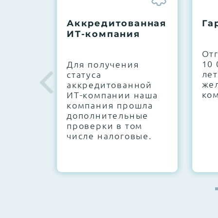
До 5 лет гарантии.
Аккредитованная
Га
ИТ-компания
Next Business Day (NBD)
От
10 
Для получения
лет
статуса
же
аккредитованной
ко
ИТ-компании наша
компания прошла
дополнительные
проверки в том
числе налоговые.