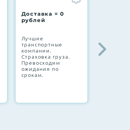
Доставка = 0
Соберем
рублей
вашу за
.
Лучшие
IT-архите
транспортные
штате. С
компании.
10000+
Страховка груза.
конфигур
Превосходим
Знаем, чт
ожидания по
работает.
срокам.