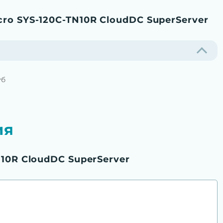
ro SYS-120C-TN10R CloudDC SuperServer
уб
ия
10R CloudDC SuperServer