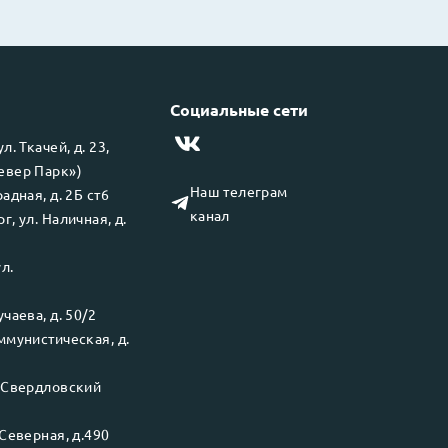
Социальные сети
 ул.
Ткачей, д. 23,
левер Парк»)
Наш телеграм
адная, д. 2Б ст6
канал
рг
, ул.
Наличная, д.
ул.
чаева, д. 50/2
ммунистическая, д.
.
Свердловский
Северная, д.490