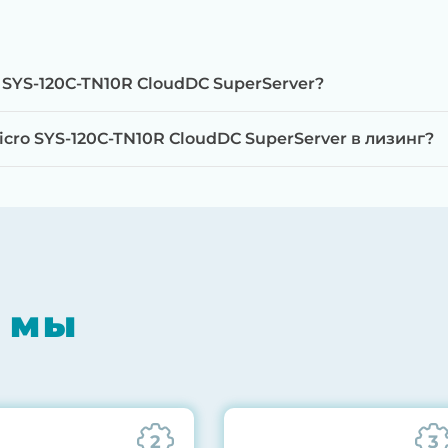
 SYS-120C-TN10R CloudDC SuperServer?
ro SYS-120C-TN10R CloudDC SuperServer в лизинг?
мпонентов на специализированном оборудовании с 
RAID-контроллеров, iLO/iDRAC и сетевых адаптеров
мпрессором, замена термоинтерфейсов, замена бат
 мы
0% нагрузкой в течение 72 часов для проверки стаб
ннего состояния сервера и результаты всех тестов 
2
3