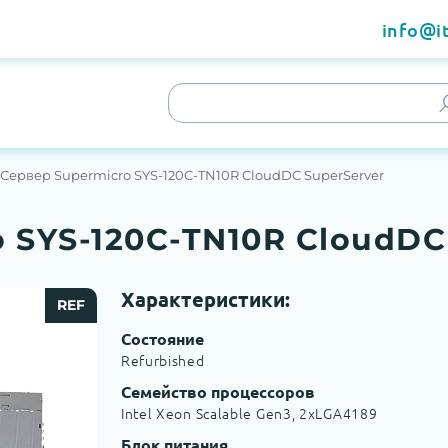
info@it
Сервер Supermicro SYS-120C-TN10R CloudDC SuperServer
 SYS-120C-TN10R CloudDC
Характеристики:
REF
Состояние
Refurbished
Семейство процессоров
Intel Xeon Scalable Gen3, 2хLGA4189
Блок питания