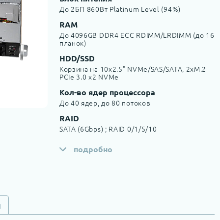
До 2БП 860Вт Platinum Level (94%)
RAM
До 4096GB DDR4 ECC RDIMM/LRDIMM (до 16
планок)
HDD/SSD
Корзина на 10x2.5" NVMe/SAS/SATA, 2хM.2
PCIe 3.0 x2 NVMe
Кол-во ядер процессора
До 40 ядер, до 80 потоков
RAID
SATA (6Gbps) ; RAID 0/1/5/10
подробно
и