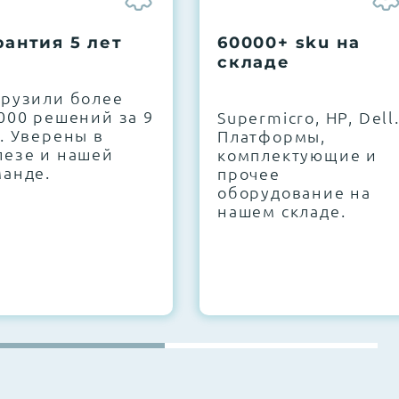
рантия 5 лет
60000+ sku на
складе
грузили более
000 решений за 9
Supermicro, HP, Dell
. Уверены в
Платформы,
лезе и нашей
комплектующие и
манде.
прочее
оборудование на
нашем складе.