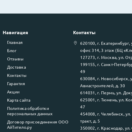
Навигация
Контакты
Главная
620100
, г.
Екатеринбург
,
офис 314, 3 этаж (БЦ «К
Блог
127273
, г.
Москва
, ул.
Отр
Отзывы
199155
, г.
Санкт-Петербу
Доставка
49
Контакты
630084
, г.
Новосибирск
, 
Гарантия
Авиастроителей, д. 30
Акции
614031
, г.
Пермь
, ул.
Доку
625001
, г.
Тюмень
, ул.
Ко
Карта сайта
47
Политика обработки
персональных данных
454008
, г.
Челябинск
, ул
тракт, д. 5
Договор присоединения ООО
АйТитело.ру
350002
, г.
Краснодар
, ул.