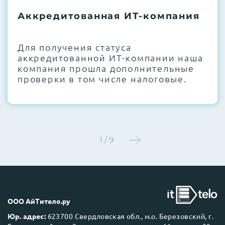
термоинтерфейсов, замена батареек
Аккредитованная ИТ-компания
CMOS и вентиляторов при необходимости
Этап 4:
Стресс-тестирование под 100%
Для получения статуса
нагрузкой в течение 72 часов для
аккредитованной ИТ-компании наша
проверки стабильности всех подсистем
компания прошла дополнительные
проверки в том числе налоговые.
Этап 5:
Детальный фотоотчет внутреннего
состояния сервера и результаты всех
тестов отправляются вам перед отгрузкой
1 / 9
До 5 лет гарантии.
ООО АйТитело.ру
Юр. адрес:
623700 Свердловская обл., м.о. Березовский, г.
Next Business Day (NBD)