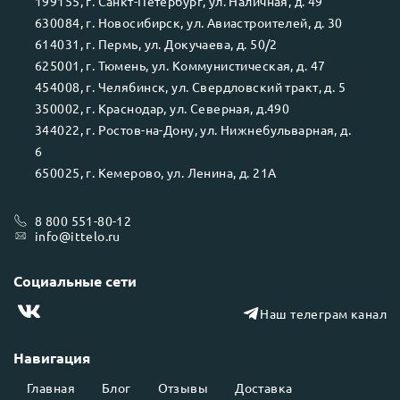
199155
, г.
Санкт-Петербург
, ул.
Наличная, д. 49
630084
, г.
Новосибирск
, ул.
Авиастроителей, д. 30
614031
, г.
Пермь
, ул.
Докучаева, д. 50/2
625001
, г.
Тюмень
, ул.
Коммунистическая, д. 47
454008
, г.
Челябинск
, ул.
Свердловский тракт, д. 5
350002
, г.
Краснодар
, ул.
Северная, д.490
344022
, г.
Ростов-на-Дону
, ул.
Нижнебульварная, д.
6
650025
, г.
Кемерово
, ул.
Ленина, д. 21А
8 800 551-80-12
info@ittelo.ru
Социальные сети
Наш телеграм канал
Навигация
Главная
Блог
Отзывы
Доставка