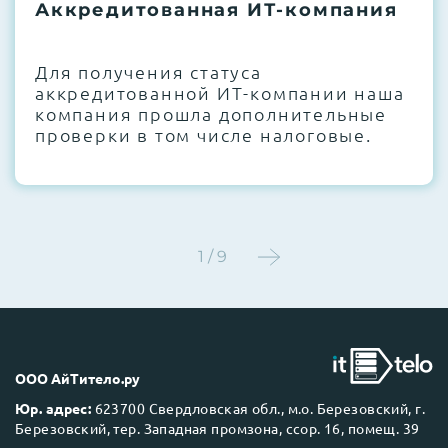
термоинтерфейсов, замена батареек
Аккредитованная ИТ-компания
CMOS и вентиляторов при необходимости
Для получения статуса
Этап 4:
Стресс-тестирование под 100%
аккредитованной ИТ-компании наша
нагрузкой в течение 72 часов для
компания прошла дополнительные
проверки стабильности всех подсистем
проверки в том числе налоговые.
Этап 5:
Детальный фотоотчет внутреннего
состояния сервера и результаты всех
тестов отправляются вам перед отгрузкой
1 / 9
До 5 лет гарантии.
ООО АйТитело.ру
Юр. адрес:
623700 Свердловская обл., м.о. Березовский, г.
Березовский, тер. Западная промзона, ссор. 16, помещ. 39
Next Business Day (NBD)