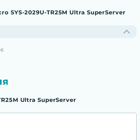
ro SYS-2029U-TR25M Ultra SuperServer
уб
ия
R25M Ultra SuperServer