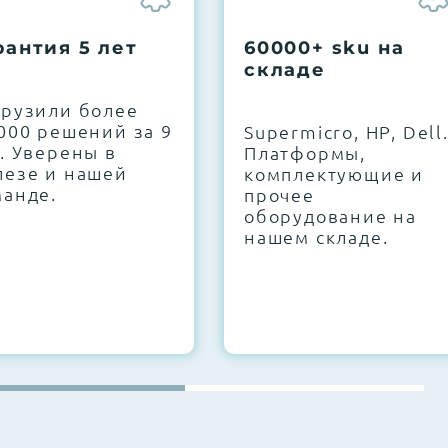
рантия 5 лет
60000+ sku на
складе
грузили более
000 решений за 9
Supermicro, HP, Dell
. Уверены в
Платформы,
лезе и нашей
комплектующие и
манде.
прочее
оборудование на
нашем складе.