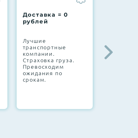
Доставка = 0
Соберем
рублей
вашу за
.
Лучшие
IT-архите
транспортные
штате. С
компании.
10000+
Страховка груза.
конфигур
Превосходим
Знаем, чт
ожидания по
работает.
срокам.