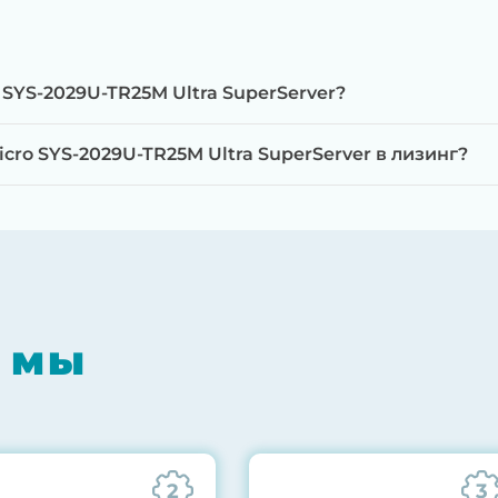
SYS-2029U-TR25M Ultra SuperServer?
ro SYS-2029U-TR25M Ultra SuperServer в лизинг?
мпонентов на специализированном оборудовании с 
RAID-контроллеров, iLO/iDRAC и сетевых адаптеров
мпрессором, замена термоинтерфейсов, замена бат
 мы
0% нагрузкой в течение 72 часов для проверки стаб
ннего состояния сервера и результаты всех тестов 
2
3