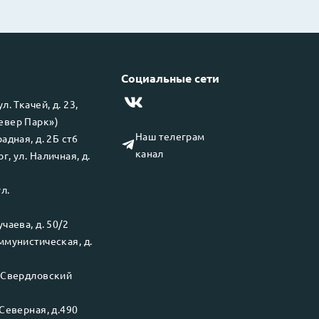
Социальные сети
 ул.
Ткачей, д. 23,
левер Парк»)
Наш телеграм
адная, д. 2Б ст6
канал
рг
, ул.
Наличная, д.
ул.
чаева, д. 50/2
ммунистическая, д.
.
Свердловский
Северная, д.490