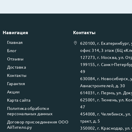
Навигация
Контакты
Главная
620100
, г.
Екатеринбург
,
офис 314, 3 этаж (БЦ «К
Блог
127273
, г.
Москва
, ул.
Отр
Отзывы
199155
, г.
Санкт-Петербу
Доставка
49
Контакты
630084
, г.
Новосибирск
, 
Гарантия
Авиастроителей, д. 30
Акции
614031
, г.
Пермь
, ул.
Доку
625001
, г.
Тюмень
, ул.
Ко
Карта сайта
47
Политика обработки
персональных данных
454008
, г.
Челябинск
, ул
тракт, д. 5
Договор присоединения ООО
АйТитело.ру
350002
, г.
Краснодар
, ул.