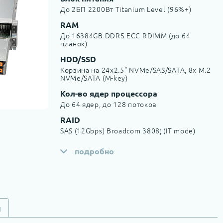
До 2БП 2200Вт Titanium Level (96%+)
RAM
До 16384GB DDR5 ECC RDIMM (до 64
планок)
HDD/SSD
Корзина на 24x2.5" NVMe/SAS/SATA, 8х M.2
NVMe/SATA (M-key)
Кол-во ядер процессора
До 64 ядер, до 128 потоков
RAID
SAS (12Gbps) Broadcom 3808; (IT mode)
подробно
и