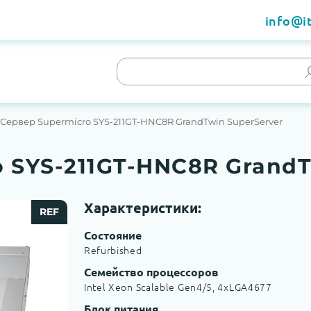
info@it
Сервер Supermicro SYS-211GT-HNC8R GrandTwin SuperServer
 SYS-211GT-HNC8R GrandT
Характеристики:
REF
Состояние
Refurbished
Семейство процессоров
Intel Xeon Scalable Gen4/5, 4хLGA4677
Блок питания