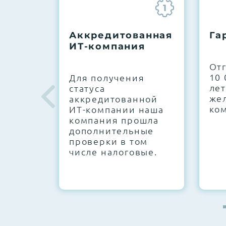
1
До 5 лет гарантии.
Аккредитованная
Га
ИТ-компания
Next Business Day (NBD)
От
10 
Для получения
лет
статуса
же
аккредитованной
ко
ИТ-компании наша
компания прошла
дополнительные
проверки в том
числе налоговые.