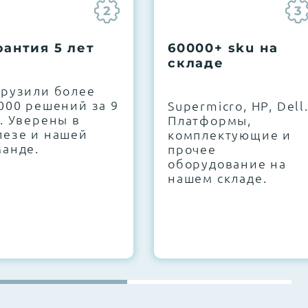
2
3
рантия 5 лет
60000+ sku на
складе
грузили более
000 решений за 9
Supermicro, HP, Dell
. Уверены в
Платформы,
лезе и нашей
комплектующие и
манде.
прочее
оборудование на
нашем складе.