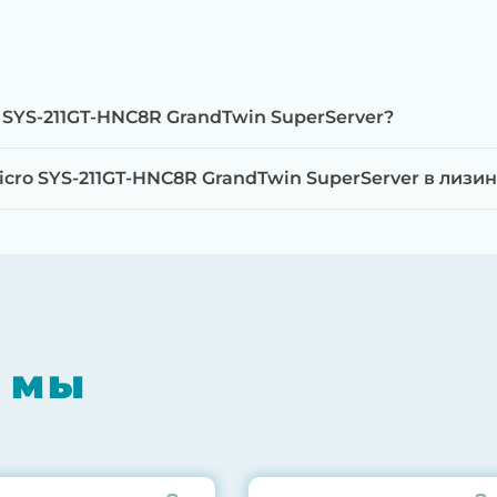
 SYS-211GT-HNC8R GrandTwin SuperServer?
ro SYS-211GT-HNC8R GrandTwin SuperServer в лизин
мпонентов на специализированном оборудовании с 
RAID-контроллеров, iLO/iDRAC и сетевых адаптеров
мпрессором, замена термоинтерфейсов, замена бат
 мы
0% нагрузкой в течение 72 часов для проверки стаб
ннего состояния сервера и результаты всех тестов 