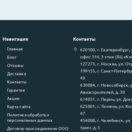
Навигация
Контакты
Главная
620100
, г.
Екатеринбург
,
офис 314, 3 этаж (БЦ «К
Блог
127273
, г.
Москва
, ул.
Отр
Отзывы
199155
, г.
Санкт-Петербу
Доставка
49
Контакты
630084
, г.
Новосибирск
, 
Гарантия
Авиастроителей, д. 30
Акции
614031
, г.
Пермь
, ул.
Доку
625001
, г.
Тюмень
, ул.
Ко
Карта сайта
47
Политика обработки
персональных данных
454008
, г.
Челябинск
, ул
тракт, д. 5
Договор присоединения ООО