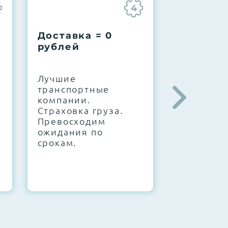
4
Доставка = 0
Соберем
рублей
вашу за
.
Лучшие
IT-архите
транспортные
штате. С
компании.
10000+
Страховка груза.
конфигур
Превосходим
Знаем, чт
ожидания по
работает.
срокам.