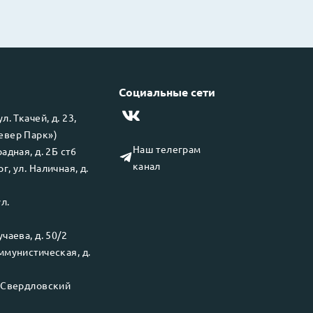
Социальные сети
 ул.
Ткачей, д. 23,
левер Парк»)
Наш телеграм
адная, д. 2Б ст6
канал
рг
, ул.
Наличная, д.
ул.
чаева, д. 50/2
ммунистическая, д.
.
Свердловский