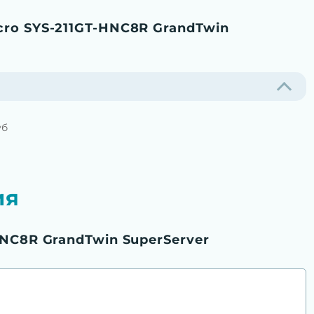
ro SYS-211GT-HNC8R GrandTwin
уб
ия
HNC8R GrandTwin SuperServer