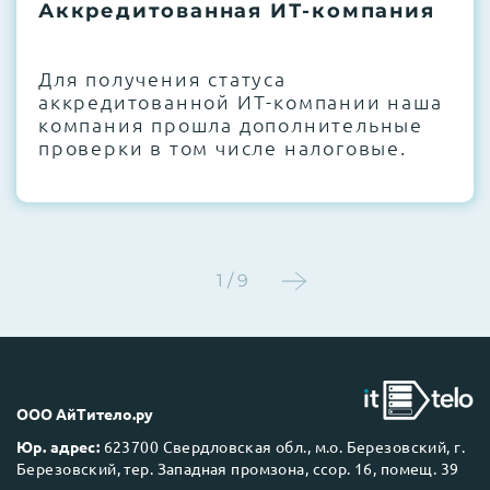
термоинтерфейсов, замена батареек
Аккредитованная ИТ-компания
CMOS и вентиляторов при необходимости
Для получения статуса
Этап 4:
Стресс-тестирование под 100%
аккредитованной ИТ-компании наша
нагрузкой в течение 72 часов для
компания прошла дополнительные
проверки стабильности всех подсистем
проверки в том числе налоговые.
Этап 5:
Детальный фотоотчет внутреннего
состояния сервера и результаты всех
тестов отправляются вам перед отгрузкой
1 / 9
До 5 лет гарантии.
ООО АйТитело.ру
Юр. адрес:
623700 Свердловская обл., м.о. Березовский, г.
Березовский, тер. Западная промзона, ссор. 16, помещ. 39
Next Business Day (NBD)