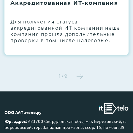
термоинтерфейсов, замена батареек
Аккредитованная ИТ-компания
CMOS и вентиляторов при необходимости
Для получения статуса
Этап 4:
Стресс-тестирование под 100%
аккредитованной ИТ-компании наша
нагрузкой в течение 72 часов для
компания прошла дополнительные
проверки стабильности всех подсистем
проверки в том числе налоговые.
Этап 5:
Детальный фотоотчет внутреннего
состояния сервера и результаты всех
тестов отправляются вам перед отгрузкой
1 / 9
До 5 лет гарантии.
ООО АйТитело.ру
Юр. адрес:
623700 Свердловская обл., м.о. Березовский, г.
Березовский, тер. Западная промзона, ссор. 16, помещ. 39
Next Business Day (NBD)