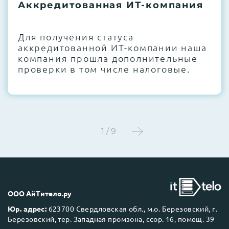
термоинтерфейсов, замена батареек
Аккредитованная ИТ-компания
CMOS и вентиляторов при необходимости
Для получения статуса
Этап 4:
Стресс-тестирование под 100%
аккредитованной ИТ-компании наша
нагрузкой в течение 72 часов для
компания прошла дополнительные
проверки стабильности всех подсистем
проверки в том числе налоговые.
Этап 5:
Детальный фотоотчет внутреннего
состояния сервера и результаты всех
тестов отправляются вам перед отгрузкой
1 / 9
До 5 лет гарантии.
ООО АйТитело.ру
Юр. адрес:
623700 Свердловская обл., м.о. Березовский, г.
Березовский, тер. Западная промзона, ссор. 16, помещ. 39
Next Business Day (NBD)