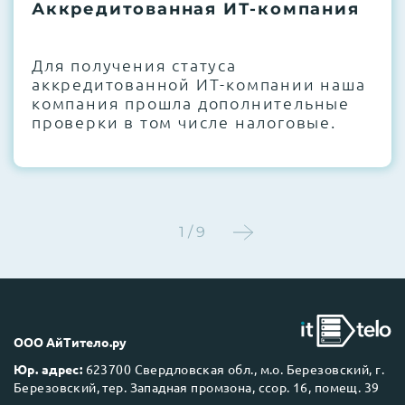
термоинтерфейсов, замена батареек
Аккредитованная ИТ-компания
CMOS и вентиляторов при необходимости
Для получения статуса
Этап 4:
Стресс-тестирование под 100%
аккредитованной ИТ-компании наша
нагрузкой в течение 72 часов для
компания прошла дополнительные
проверки стабильности всех подсистем
проверки в том числе налоговые.
Этап 5:
Детальный фотоотчет внутреннего
состояния сервера и результаты всех
тестов отправляются вам перед отгрузкой
1 / 9
До 5 лет гарантии.
ООО АйТитело.ру
Юр. адрес:
623700 Свердловская обл., м.о. Березовский, г.
Березовский, тер. Западная промзона, ссор. 16, помещ. 39
Next Business Day (NBD)