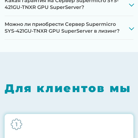
Какая гарантия на Сервер Supermicro SYS-
421GU-TNXR GPU SuperServer?
Можно ли приобрести Сервер Supermicro
SYS-421GU-TNXR GPU SuperServer в лизинг?
Этап 1:
Полная диагностика всех
компонентов на специализированном
оборудовании с проверкой памяти,
процессоров, материнской платы
Для клиентов мы
Этап 2:
Обновление прошивок BIOS, RAID-
контроллеров, iLO/iDRAC и сетевых
адаптеров до последних стабильных
версий
1
Этап 3:
Бережная чистка от пыли
компрессором, замена