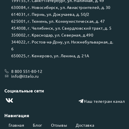
199155
, г.
Санкт-Петербург
, ул.
Наличная, д. 49
630084
, г.
Новосибирск
, ул.
Авиастроителей, д. 30
614031
, г.
Пермь
, ул.
Докучаева, д. 50/2
625001
, г.
Тюмень
, ул.
Коммунистическая, д. 47
454008
, г.
Челябинск
, ул.
Свердловский тракт, д. 5
350002
, г.
Краснодар
, ул.
Северная, д.490
344022
, г.
Ростов-на-Дону
, ул.
Нижнебульварная, д.
6
650025
, г.
Кемерово
, ул.
Ленина, д. 21А
8 800 551-80-12
info@ittelo.ru
Социальные сети
Наш телеграм канал
Навигация
Главная
Блог
Отзывы
Доставка