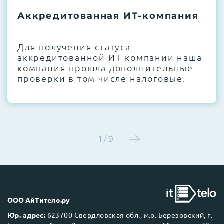
термоинтерфейсов, замена батареек
Аккредитованная ИТ-компания
CMOS и вентиляторов при необходимости
Этап 4:
Стресс-тестирование под 100%
Для получения статуса
нагрузкой в течение 72 часов для
аккредитованной ИТ-компании наша
проверки стабильности всех подсистем
компания прошла дополнительные
проверки в том числе налоговые.
Этап 5:
Детальный фотоотчет внутреннего
состояния сервера и результаты всех
тестов отправляются вам перед отгрузкой
1 / 9
До 5 лет гарантии.
ООО АйТитело.ру
Юр. адрес:
623700 Свердловская обл., м.о. Березовский, г.
Next Business Day (NBD)