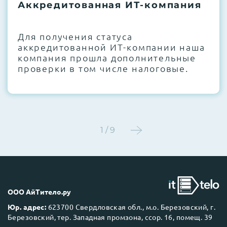
термоинтерфейсов, замена батареек
Аккредитованная ИТ-компания
CMOS и вентиляторов при необходимости
Для получения статуса
Этап 4:
Стресс-тестирование под 100%
аккредитованной ИТ-компании наша
нагрузкой в течение 72 часов для
компания прошла дополнительные
проверки стабильности всех подсистем
проверки в том числе налоговые.
Этап 5:
Детальный фотоотчет внутреннего
состояния сервера и результаты всех
тестов отправляются вам перед отгрузкой
1 / 9
До 5 лет гарантии.
ООО АйТитело.ру
Юр. адрес:
623700 Свердловская обл., м.о. Березовский, г.
Березовский, тер. Западная промзона, ссор. 16, помещ. 39
Next Business Day (NBD)