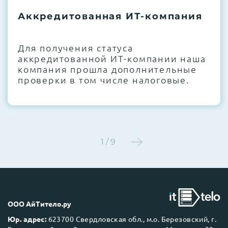
термоинтерфейсов, замена батареек
Аккредитованная ИТ-компания
CMOS и вентиляторов при необходимости
Этап 4:
Стресс-тестирование под 100%
Для получения статуса
нагрузкой в течение 72 часов для
аккредитованной ИТ-компании наша
проверки стабильности всех подсистем
компания прошла дополнительные
проверки в том числе налоговые.
Этап 5:
Детальный фотоотчет внутреннего
состояния сервера и результаты всех
тестов отправляются вам перед отгрузкой
1 / 9
До 5 лет гарантии.
ООО АйТитело.ру
Юр. адрес:
623700 Свердловская обл., м.о. Березовский, г.
Next Business Day (NBD)