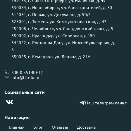
199155
, г.
Санкт-Петербург
, ул.
Наличная, д. 49
630084
, г.
Новосибирск
, ул.
Авиастроителей, д. 30
614031
, г.
Пермь
, ул.
Докучаева, д. 50/2
625001
, г.
Тюмень
, ул.
Коммунистическая, д. 47
454008
, г.
Челябинск
, ул.
Свердловский тракт, д. 5
350002
, г.
Краснодар
, ул.
Северная, д.490
344022
, г.
Ростов-на-Дону
, ул.
Нижнебульварная, д.
6
650025
, г.
Кемерово
, ул.
Ленина, д. 21А
8 800 551-80-12
info@ittelo.ru
Социальные сети
Наш телеграм канал
Навигация
Главная
Блог
Отзывы
Доставка