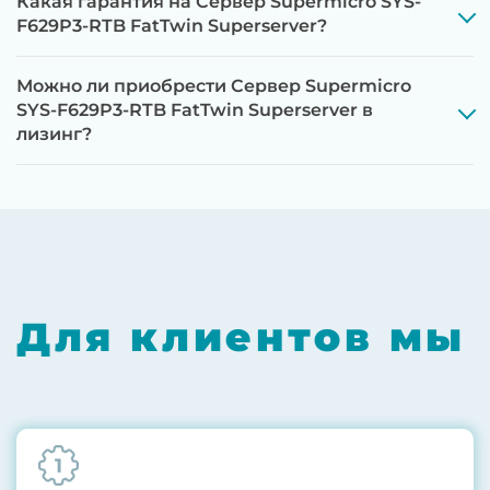
Какая гарантия на Сервер Supermicro SYS-
F629P3-RTB FatTwin Superserver?
Можно ли приобрести Сервер Supermicro
SYS-F629P3-RTB FatTwin Superserver в
лизинг?
Этап 1:
Полная диагностика всех
компонентов на специализированном
оборудовании с проверкой памяти,
процессоров, материнской платы
Этап 2:
Обновление прошивок BIOS, RAID-
Для клиентов мы
контроллеров, iLO/iDRAC и сетевых
адаптеров до последних стабильных
версий
Этап 3:
Бережная чистка от пыли
1
компрессором, замена