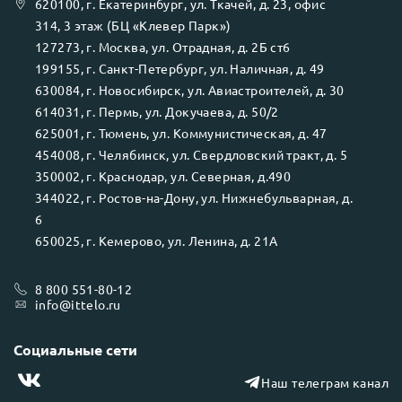
620100
, г.
Екатеринбург
, ул.
Ткачей, д. 23, офис
314, 3 этаж (БЦ «Клевер Парк»)
127273
, г.
Москва
, ул.
Отрадная, д. 2Б ст6
199155
, г.
Санкт-Петербург
, ул.
Наличная, д. 49
630084
, г.
Новосибирск
, ул.
Авиастроителей, д. 30
614031
, г.
Пермь
, ул.
Докучаева, д. 50/2
625001
, г.
Тюмень
, ул.
Коммунистическая, д. 47
454008
, г.
Челябинск
, ул.
Свердловский тракт, д. 5
350002
, г.
Краснодар
, ул.
Северная, д.490
344022
, г.
Ростов-на-Дону
, ул.
Нижнебульварная, д.
6
650025
, г.
Кемерово
, ул.
Ленина, д. 21А
8 800 551-80-12
info@ittelo.ru
Социальные сети
Наш телеграм канал