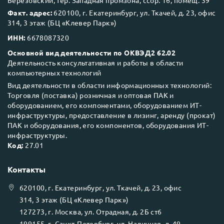
Березовский, тер. Западная промзона, ссор. 16, помещ. 39
Факт. адрес:
620100, г. Екатеринбург, ул. Ткачей, д. 23, офис
314, 3 этаж (БЦ «Клевер Парк»)
ИНН:
6678087320
Основной вид деятельности по ОКВЭД2 62.02
Деятельность консультативная и работы в области
компьютерных технологий
Вид деятельности в области информационных технологий:
Торговля (поставка) розничная и оптовая ПАК и
оборудованием, его компонентами, оборудованием ИТ-
инфраструктуры, предоставление в лизинг, аренду (прокат)
ПАК и оборудования, его компонентов, оборудования ИТ-
инфраструктуры.
Код:
27.01
Контакты
620100
, г.
Екатеринбург
, ул.
Ткачей, д. 23, офис
314, 3 этаж (БЦ «Клевер Парк»)
127273
, г.
Москва
, ул.
Отрадная, д. 2Б ст6
199155
, г.
Санкт-Петербург
, ул.
Наличная, д. 49