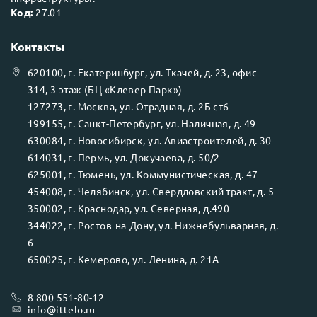
Код:
27.01
Контакты
620100
, г.
Екатеринбург
, ул.
Ткачей, д. 23, офис
314, 3 этаж (БЦ «Клевер Парк»)
127273
, г.
Москва
, ул.
Отрадная, д. 2Б ст6
199155
, г.
Санкт-Петербург
, ул.
Наличная, д. 49
630084
, г.
Новосибирск
, ул.
Авиастроителей, д. 30
614031
, г.
Пермь
, ул.
Докучаева, д. 50/2
625001
, г.
Тюмень
, ул.
Коммунистическая, д. 47
454008
, г.
Челябинск
, ул.
Свердловский тракт, д. 5
350002
, г.
Краснодар
, ул.
Северная, д.490
344022
, г.
Ростов-на-Дону
, ул.
Нижнебульварная, д.
6
650025
, г.
Кемерово
, ул.
Ленина, д. 21А
8 800 551-80-12
info@ittelo.ru