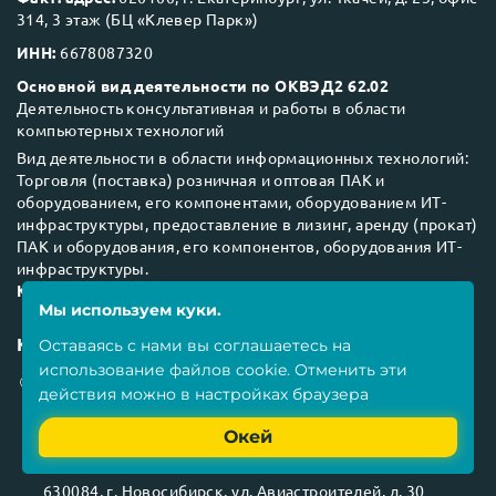
314, 3 этаж (БЦ «Клевер Парк»)
ИНН:
6678087320
Основной вид деятельности по ОКВЭД2 62.02
Деятельность консультативная и работы в области
компьютерных технологий
Вид деятельности в области информационных технологий:
Торговля (поставка) розничная и оптовая ПАК и
оборудованием, его компонентами, оборудованием ИТ-
инфраструктуры, предоставление в лизинг, аренду (прокат)
ПАК и оборудования, его компонентов, оборудования ИТ-
инфраструктуры.
Код:
27.01
Мы используем куки.
Контакты
Оставаясь с нами вы соглашаетесь на
использование
файлов cookie
. Отменить эти
620100
, г.
Екатеринбург
, ул.
Ткачей, д. 23, офис
действия можно в настройках браузера
314, 3 этаж (БЦ «Клевер Парк»)
Окей
127273
, г.
Москва
, ул.
Отрадная, д. 2Б ст6
199155
, г.
Санкт-Петербург
, ул.
Наличная, д. 49
630084
, г.
Новосибирск
, ул.
Авиастроителей, д. 30