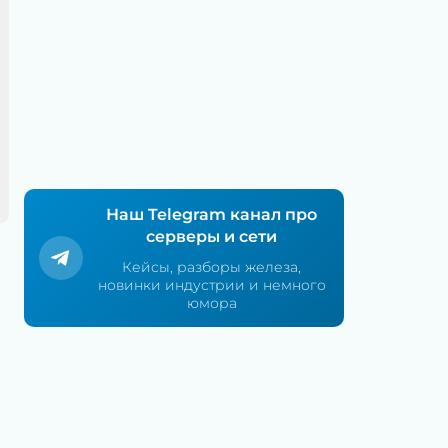
Наш Telegram канал про
серверы и сети
Кейсы, разборы железа,
новинки индустрии и немного
юмора