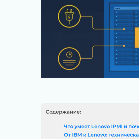
Содержание:
Что умеет Lenovo IPMI и по
От IBM к Lenovo: техническ