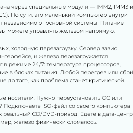
ована через специальные модули — IMM2, IMM3 
XCC). По сути, это маленький компьютер внутри
т независимо от основной системы. Питание
И вы можете управлять железом напрямую.
вых, холодную перезагрузку. Сервер завис
интерфейсе, и железо перезагружается
г в режиме 24/7: температура процессоров,
ние в блоках питания. Любой перегрев или сбо
е до того, как проблема станет критической.
ые носители. Нужно переустановить ОС или
? Подключаете ISO-файл со своего компьютера
как реальный CD/DVD-привод. Едете в дата-центр
имер, железо физически сломалось.