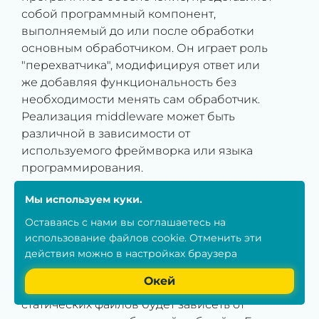
собой программный компонент,
выполняемый до или после обработки
основным обработчиком. Он играет роль
"перехватчика", модифицируя ответ или
же добавляя функциональность без
необходимости менять сам обработчик.
Реализация middleware может быть
различной в зависимости от
используемого фреймворка или языка
программирования.
Мы используем куки.
Раздача статических файлов
Оставаясь с нами вы соглашаетесь на
использование
файлов cookie
. Отменить эти
Статические файлы - это файлы, которые
действия можно в настройках браузера
сервер просто отдает клиенту без какой-
Окей
либо обработки. Лучший метод раздачи
статических файлов будет зависеть от