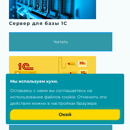
Сервер для базы 1С
Читать
Мы используем куки.
Оставаясь с нами вы соглашаетесь на
использование
файлов cookie
. Отменить эти
действия можно в настройках браузера
Системные требования для
Окей
Сервера 1С