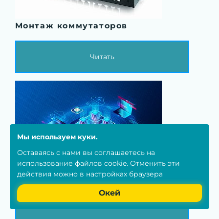
Монтаж коммутаторов
Читать
Мы используем куки.
Оставаясь с нами вы соглашаетесь на
использование
файлов cookie
. Отменить эти
действия можно в настройках браузера
Что такое гипервизор и какие
Окей
типы гипервизоров существуют