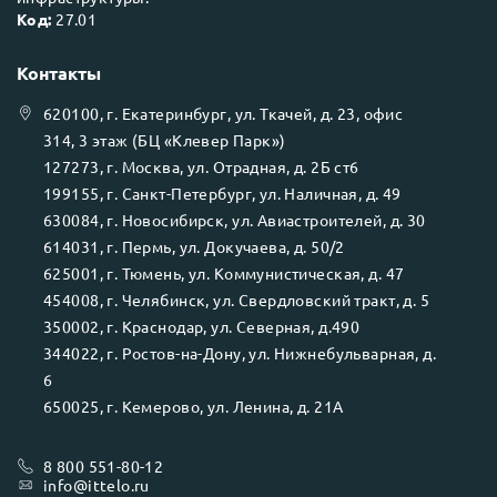
Код:
27.01
Контакты
620100
, г.
Екатеринбург
, ул.
Ткачей, д. 23, офис
314, 3 этаж (БЦ «Клевер Парк»)
127273
, г.
Москва
, ул.
Отрадная, д. 2Б ст6
199155
, г.
Санкт-Петербург
, ул.
Наличная, д. 49
630084
, г.
Новосибирск
, ул.
Авиастроителей, д. 30
614031
, г.
Пермь
, ул.
Докучаева, д. 50/2
625001
, г.
Тюмень
, ул.
Коммунистическая, д. 47
454008
, г.
Челябинск
, ул.
Свердловский тракт, д. 5
350002
, г.
Краснодар
, ул.
Северная, д.490
344022
, г.
Ростов-на-Дону
, ул.
Нижнебульварная, д.
6
650025
, г.
Кемерово
, ул.
Ленина, д. 21А
8 800 551-80-12
info@ittelo.ru