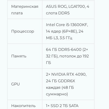
Материнская
ASUS ROG, LGA1700, 4
плата
слота DDR5
Intel Core i5-13600KF,
Процессор
14 ядер (6P+8E), 24
МБ L3, 3.5 ГГц
64 ГБ DDR5-6400 (2×
Память
32 ГБ), потолок до 192
ГБ
2× NVIDIA RTX 4090,
24 ГБ GDDR6X
GPU
каждая (48 ГБ
суммарно)
Накопитель
1× SSD 2 ТБ SATA