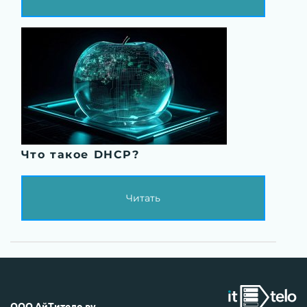
Что такое DHCP?
Читать
ООО АйТитело.ру