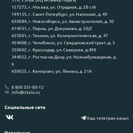
127273
, г.
Москва
, ул.
Отрадная, д. 2Б ст6
199155
, г.
Санкт-Петербург
, ул.
Наличная, д. 49
630084
, г.
Новосибирск
, ул.
Авиастроителей, д. 30
614031
, г.
Пермь
, ул.
Докучаева, д. 50/2
625001
, г.
Тюмень
, ул.
Коммунистическая, д. 47
454008
, г.
Челябинск
, ул.
Свердловский тракт, д. 5
350002
, г.
Краснодар
, ул.
Северная, д.490
344022
, г.
Ростов-на-Дону
, ул.
Нижнебульварная, д.
6
650025
, г.
Кемерово
, ул.
Ленина, д. 21А
8 800 551-80-12
info@ittelo.ru
Социальные сети
Наш телеграм канал
Навигация