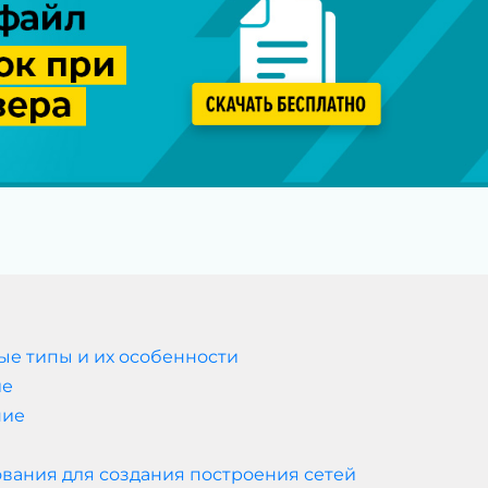
ые типы и их особенности
ие
ние
вания для создания построения сетей