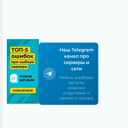
Наш Telegram
канал про
серверы и
сети
Кейсы, разборы
железа,
новинки
индустрии и
немного юмора