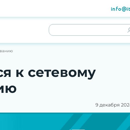
info@it
ованию
ся к сетевому
ию
9 декабря 202