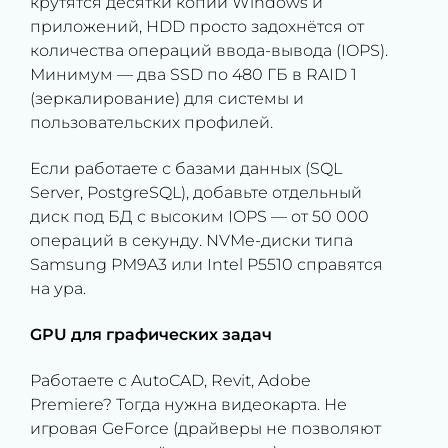
крутятся десятки копий Windows и
приложений, HDD просто задохнётся от
количества операций ввода-вывода (IOPS).
Минимум — два SSD по 480 ГБ в RAID 1
(зеркалирование) для системы и
пользовательских профилей.
Если работаете с базами данных (SQL
Server, PostgreSQL), добавьте отдельный
диск под БД с высоким IOPS — от 50 000
операций в секунду. NVMe-диски типа
Samsung PM9A3 или Intel P5510 справятся
на ура.
GPU для графических задач
Работаете с AutoCAD, Revit, Adobe
Premiere? Тогда нужна видеокарта. Не
игровая GeForce (драйверы не позволяют