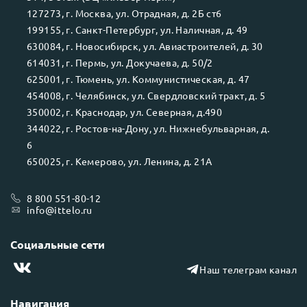
127273
, г.
Москва
, ул.
Отрадная, д. 2Б ст6
199155
, г.
Санкт-Петербург
, ул.
Наличная, д. 49
630084
, г.
Новосибирск
, ул.
Авиастроителей, д. 30
614031
, г.
Пермь
, ул.
Докучаева, д. 50/2
625001
, г.
Тюмень
, ул.
Коммунистическая, д. 47
454008
, г.
Челябинск
, ул.
Свердловский тракт, д. 5
350002
, г.
Краснодар
, ул.
Северная, д.490
344022
, г.
Ростов-на-Дону
, ул.
Нижнебульварная, д.
6
650025
, г.
Кемерово
, ул.
Ленина, д. 21А
8 800 551-80-12
info@ittelo.ru
Социальные сети
Наш телеграм канал
Навигация