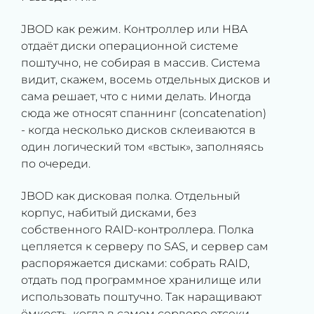
JBOD как режим.
Контроллер или HBA
отдаёт диски операционной системе
поштучно, не собирая в массив. Система
видит, скажем, восемь отдельных дисков и
сама решает, что с ними делать. Иногда
сюда же относят спаннинг (concatenation)
- когда несколько дисков склеиваются в
один логический том «встык», заполняясь
по очереди.
JBOD как дисковая полка.
Отдельный
корпус, набитый дисками, без
собственного RAID-контроллера. Полка
цепляется к серверу по SAS, и сервер сам
распоряжается дисками: собрать RAID,
отдать под программное хранилище или
использовать поштучно. Так наращивают
ёмкость, когда в самом сервере отсеки