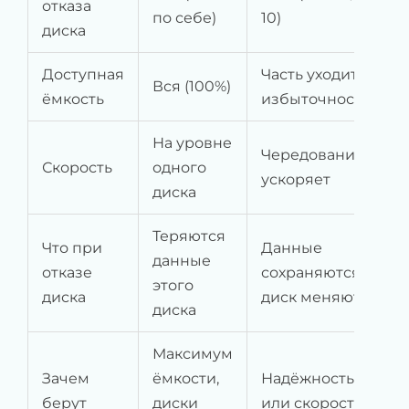
отказа
по себе)
10)
диска
Доступная
Часть уходит на
Вся (100%)
ёмкость
избыточность
На уровне
Чередование
Скорость
одного
ускоряет
диска
Теряются
Что при
Данные
данные
отказе
сохраняются,
этого
диска
диск меняют
диска
Максимум
Зачем
ёмкости,
Надёжность и/
берут
диски
или скорость