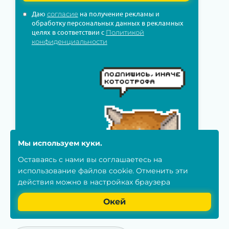
Даю
на получение рекламы и
согласие
обработку персональных данных в рекламных
целях в соответствии с
Политикой
конфиденциальности
Мы используем куки.
Оставаясь с нами вы соглашаетесь на
использование
файлов cookie
. Отменить эти
действия можно в настройках браузера
Окей