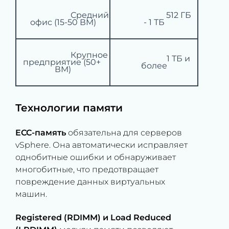
			 Средний 
			 512 ГБ 
офис (15-50 ВМ)

- 1 ТБ

			 Крупное 
			 1 ТБ и 
предприятие (50+ 
более

ВМ)

Технологии памяти
ECC-память
обязательна для серверов
vSphere. Она автоматически исправляет
однобитные ошибки и обнаруживает
многобитные, что предотвращает
повреждение данных виртуальных
машин.
Registered (RDIMM) и Load Reduced