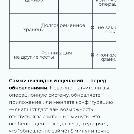
операциями

			 Снимки 
			 Долговременное 
			 ❌

не заменяют 
хранени

бэкапы

			 Привязаны 
			 Репликация 
			 ❌

к конкретному 
на другие хосты

хранилищу

Самый очевидный сценарий — перед
обновлениями.
Неважно, патчите ли вы
операционную систему, обновляете
приложение или меняете конфигурацию
— снапшот даст вам возможность
откатиться за считанные минуты. Это
особенно ценно, когда вендор уверяет,
что "обновление займёт 5 минут и точно