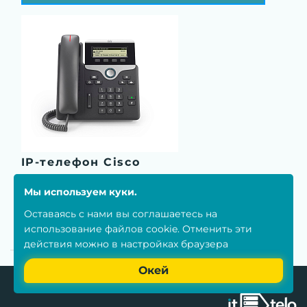
IP-телефон Cisco
Мы используем куки.
Читать
Оставаясь с нами вы соглашаетесь на
использование
файлов cookie
. Отменить эти
действия можно в настройках браузера
Окей