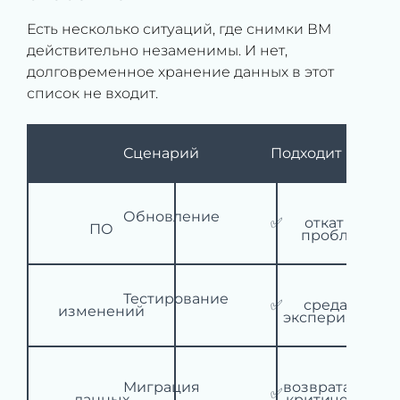
Есть несколько ситуаций, где снимки ВМ
действительно незаменимы. И нет,
долговременное хранение данных в этот
список не входит.
			 Сценарий

			 Подходит

			 Почему

			 Быстрый 
			 Обновление 
			 ✅

откат при 
ПО

проблемах

			 Безопасная 
			 Тестирование 
			 ✅

среда для 
изменений

экспериментов
			 Точка 
			 Миграция 
возврата перед
			 ✅

данных

критическими 