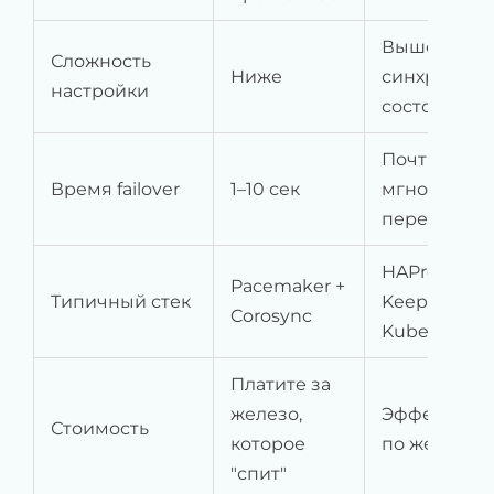
Выше (нужн
Сложность
Ниже
синхрониза
настройки
состояния)
Почти
Время failover
1–10 сек
мгновенно 
переключен
HAProxy +
Pacemaker +
Типичный стек
Keepalived,
Corosync
Kubernetes
Платите за
железо,
Эффективн
Стоимость
которое
по железу
"спит"