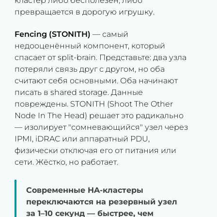
кластер либо бесполезен, либо
превращается в дорогую игрушку.
Fencing (STONITH)
— самый
недооценённый компонент, который
спасает от split-brain. Представьте: два узла
потеряли связь друг с другом, но оба
считают себя основными. Оба начинают
писать в shared storage. Данные
повреждены. STONITH (Shoot The Other
Node In The Head) решает это радикально
— изолирует "сомневающийся" узел через
IPMI, iDRAC или аппаратный PDU,
физически отключая его от питания или
сети. Жёстко, но работает.
Современные HA-кластеры
переключаются на резервный узел
за 1–10 секунд — быстрее, чем