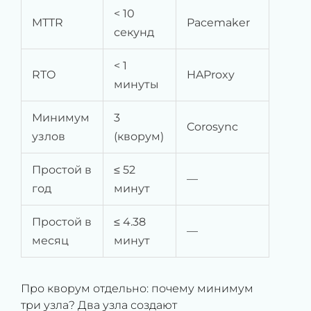
< 10
MTTR
Pacemaker
секунд
< 1
RTO
HAProxy
минуты
Минимум
3
Corosync
узлов
(кворум)
Простой в
≤ 52
—
год
минут
Простой в
≤ 4.38
—
месяц
минут
Про кворум отдельно: почему минимум
три узла? Два узла создают