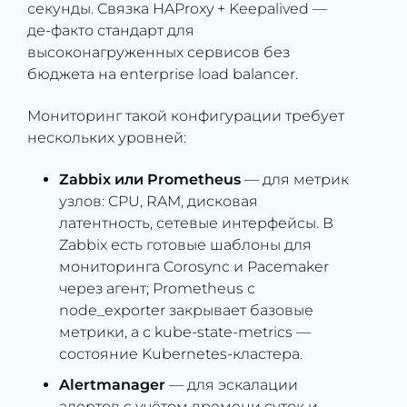
секунды. Связка HAProxy + Keepalived —
де-факто стандарт для
высоконагруженных сервисов без
бюджета на enterprise load balancer.
Мониторинг такой конфигурации требует
нескольких уровней:
Zabbix или Prometheus
— для метрик
узлов: CPU, RAM, дисковая
латентность, сетевые интерфейсы. В
Zabbix есть готовые шаблоны для
мониторинга Corosync и Pacemaker
через агент; Prometheus с
node_exporter закрывает базовые
метрики, а с kube-state-metrics —
состояние Kubernetes-кластера.
Alertmanager
— для эскалации
алертов с учётом времени суток и